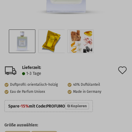
Lieferzeit:
A
1-3 Tage
d
Duftprofil: orientalisch-holzig
40% Duftölanteil
M
Eau de Parfum Unisex
Made in Germany
Spare
-15%
mit Code:
PROFUMO
⧉ Kopieren
Größe auswählen: