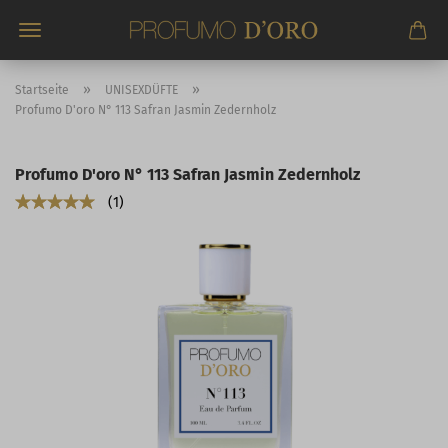
Direkt
zum
Hauptinhalt
»
»
Startseite
UNISEXDÜFTE
Profumo D'oro N° 113 Safran Jasmin Zedernholz
Profumo D'oro N° 113 Safran Jasmin Zedernholz
1