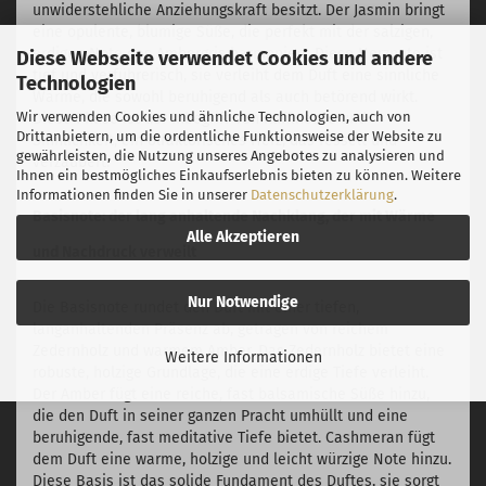
unwiderstehliche Anziehungskraft besitzt. Der Jasmin bringt
eine opulente, blumige Süße, die perfekt mit der salzigen,
erdigen Note des Ambergris harmoniert. Diese Herznote ist
Diese Webseite verwendet Cookies und andere
tief und verführerisch, sie verleiht dem Duft eine sinnliche
Technologien
Wärme, die sowohl beruhigend als auch betörend wirkt.
Wir verwenden Cookies und ähnliche Technologien, auch von
Diese Phase ist der Inbegriff von Raffinesse und
Drittanbietern, um die ordentliche Funktionsweise der Website zu
Sinnlichkeit, ein olfaktorisches Herz, das fesselt und
gewährleisten, die Nutzung unseres Angebotes zu analysieren und
verzaubert.
Ihnen ein bestmögliches Einkaufserlebnis bieten zu können. Weitere
Informationen finden Sie in unserer
Datenschutzerklärung
.
Basisnote: der lang anhaltende Nachklang, der mit Wärme
Alle Akzeptieren
und Nachdruck verweilt
Nur Notwendige
Die Basisnote rundet den Duft mit einer tiefen,
langanhaltenden Präsenz ab, getragen von reichem
Zedernholz und warmem Amber. Das Zedernholz bietet eine
Weitere Informationen
robuste, holzige Grundlage, die eine erdige Tiefe verleiht.
Der Amber fügt eine reiche, fast balsamische Süße hinzu,
die den Duft in seiner ganzen Pracht umhüllt und eine
beruhigende, fast meditative Tiefe bietet. Cashmeran fügt
dem Duft eine warme, holzige und leicht würzige Note hinzu.
Diese Basis ist das solide Fundament des Duftes, sie sorgt