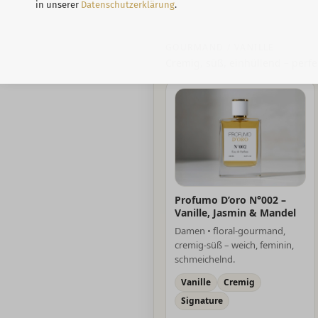
in unserer
Datenschutzerklärung
.
GOURMAND / VANILLE
Cremig, süß, einhüllend – perfe
Profumo D’oro N°002 –
Vanille, Jasmin & Mandel
Damen • floral-gourmand,
cremig-süß – weich, feminin,
schmeichelnd.
Vanille
Cremig
Signature