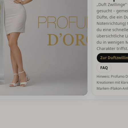
„Duft Zwillinge“
gesucht – gemei
Düfte, die ein Du
Notenrichtung) t
du eine schnell
übersichtliche L
du in wenigen 
Charakter triffst
Zur Duftzwillin
FAQ
Hinweis: Profumo D’
Kreationen mit klar
Marken-/Flakon-An