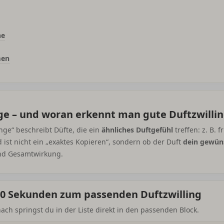
ne
men
nge – und woran erkennt man gute Duftzwilli
inge“ beschreibt Düfte, die ein
ähnliches Duftgefühl
treffen: z. B. f
ist nicht ein „exaktes Kopieren“, sondern ob der Duft
dein gewüns
 und Gesamtwirkung.
n 60 Sekunden zum passenden Duftzwilling
ch springst du in der Liste direkt in den passenden Block.