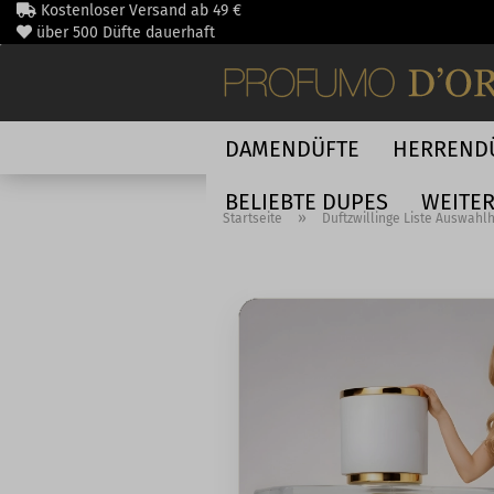
Direkt
Kostenloser Versand ab 49 €
zum
über 500 Düfte dauerhaft
Hauptinhalt
schnelle DHL Lieferung
DAMENDÜFTE
HERREND
BELIEBTE DUPES
WEITE
»
Startseite
Duftzwillinge Liste Auswahlh