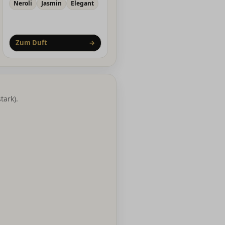
Neroli
Jasmin
Elegant
Zum Duft
→
tark).