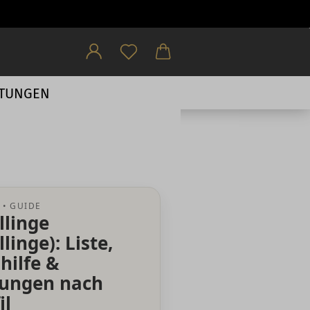
HTUNGEN
 • GUIDE
llinge
linge): Liste,
hilfe &
ungen nach
il