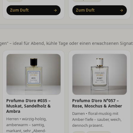
Zum Duft
→
Zum Duft
→
ogen“ – ideal für Abend, kühle Tage oder einen erwachsenen Signat
Profumo D’oro #035 –
Profumo D’oro N°057 –
Muskat, Sandelholz &
Rose, Moschus & Amber
Ambra
Damen • floral-muskig mit
Herren • würzig-holzig,
Amber-Tiefe – sauber, weich,
amberwarm – samtig,
dennoch präsent.
markant, sehr „Abend-