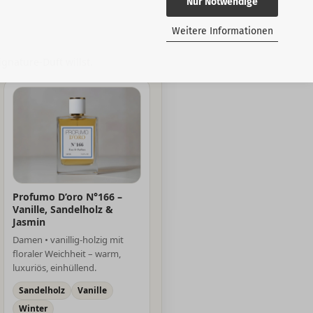
Nur Notwendige
Weitere Informationen
gnature-Duft willst.
Profumo D’oro N°166 –
Vanille, Sandelholz &
Jasmin
Damen • vanillig-holzig mit
floraler Weichheit – warm,
luxuriös, einhüllend.
Sandelholz
Vanille
Winter