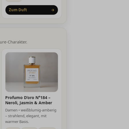
Zum Duft
→
ure-Charakter.
Profumo D’oro N°184 –
Neroli, Jasmin & Amber
Damen • weißblumig-amberig
– strahlend, elegant, mit
warmer Basis.