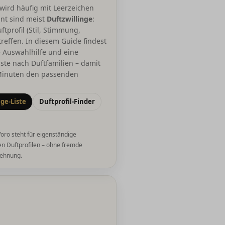
 wird häufig mit Leerzeichen
nt sind meist
Duftzwillinge
:
ftprofil (Stil, Stimmung,
reffen. In diesem Guide findest
e Auswahlhilfe und eine
iste nach Duftfamilien – damit
Minuten den passenden
.
ge-Liste
Duftprofil-Finder
oro steht für eigenständige
en Duftprofilen – ohne fremde
lehnung.