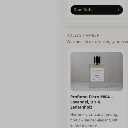
Zum Duft
→
HOLZIG / AMBER
Wärmer, strukturierter, „angez
Profumo D’oro #004 –
Lavendel, Iris &
Zedernholz
Herren • aromatisch-pudrig,
holzig – sauber, elegant, mit
kühler Iris-Note.