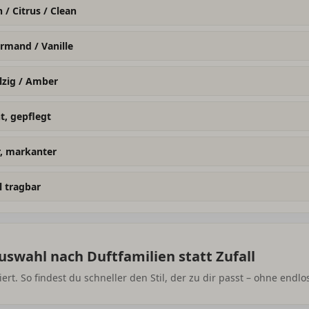
h / Citrus / Clean
rmand / Vanille
lzig / Amber
t, gepflegt
r, markanter
l tragbar
Auswahl nach Duftfamilien statt Zufall
tiert. So findest du schneller den Stil, der zu dir passt – ohne endlo