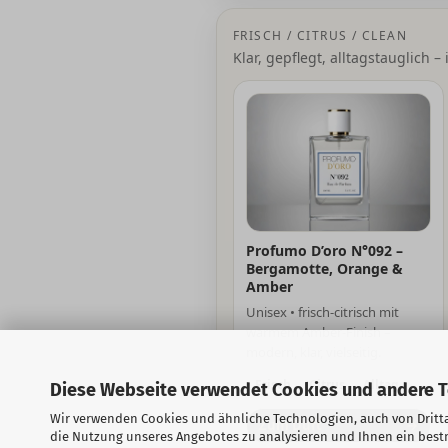
FRISCH / CITRUS / CLEAN
Klar, gepflegt, alltagstauglich
Profumo D’oro N°092 –
Bergamotte, Orange &
Amber
Unisex • frisch-citrisch mit
warmem Amber-Finish –
modern, klar, vielseitig.
Frisch
Citrus
Alltag
Diese Webseite verwendet Cookies und andere 
Wir verwenden Cookies und ähnliche Technologien, auch von Dritta
Zum Duft
→
die Nutzung unseres Angebotes zu analysieren und Ihnen ein bestm