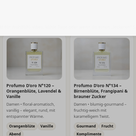
kt für Wohlfühl-Vibes, kühle Tage oder wenn du einen „leckeren“ Si
Profumo D’oro N°120 –
Profumo D’oro N°134 –
Orangenblüte, Lavendel &
Birnenblüte, Frangipani &
Vanille
brauner Zucker
Damen • floral-aromatisch,
Damen • blumig-gourmand –
vanillig – elegant, rund, mit
fruchtig-weich mit
entspannter Wärme.
karamelligem Twist.
Orangenblüte
Vanille
Gourmand
Frucht
Abend
Komplimente