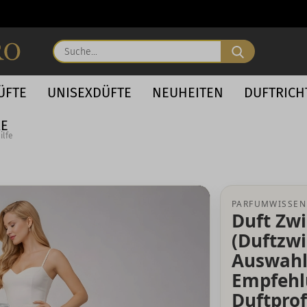
Suche...
ÜFTE
UNISEXDÜFTE
NEUHEITEN
DUFTRIC
RE
ilfe
PARFUMWISSEN
Duft Zwi
(Duftzwil
Auswahl
Empfehl
Duftprof