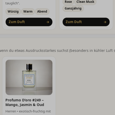
Rose
Clean Musk
tauglich“.
Ganzjährig
Würzig
Warm
Abend
Zum Duft
→
Zum Duft
→
wenn du etwas Ausdrucksstarkes suchst (besonders in kühler Luft s
Profumo D’oro #249 –
Mango, Jasmin & Oud
Herren • exotisch-fruchtig mit