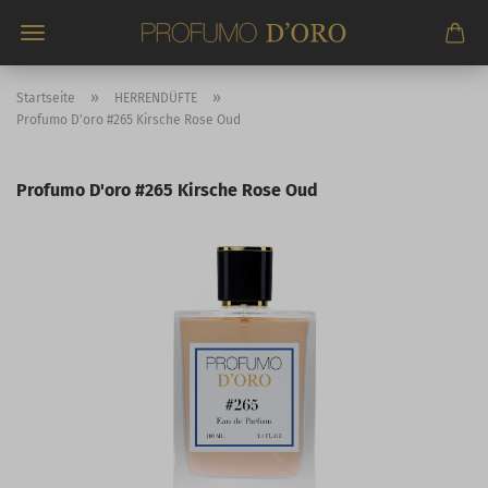
Direkt
zum
Hauptinhalt
»
»
Startseite
HERRENDÜFTE
Profumo D'oro #265 Kirsche Rose Oud
Profumo D'oro #265 Kirsche Rose Oud