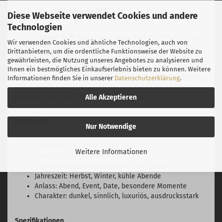
Stil, Anlässe und Tragegefühl
Diese Webseite verwendet Cookies und andere
Technologien
Dieser
Unisex-Duft
eignet sich besonders für Abendanlässe,
Wir verwenden Cookies und ähnliche Technologien, auch von
besondere Events und Momente, in denen ein markanter
Drittanbietern, um die ordentliche Funktionsweise der Website zu
Auftritt gefragt ist. Er passt hervorragend in Herbst und
gewährleisten, die Nutzung unseres Angebotes zu analysieren und
Winter, kann aber auch an kühlen Abenden seine Wirkung
Ihnen ein bestmögliches Einkaufserlebnis bieten zu können. Weitere
voll entfalten. Das Tragegefühl ist opulent, selbstbewusst
Informationen finden Sie in unserer
Datenschutzerklärung
.
und sinnlich – ein Duft für Menschen, die Präsenz zeigen
möchten, ohne auf Eleganz zu verzichten.
Alle Akzeptieren
Kurzprofil
Nur Notwendige
Duftfamilie: fruchtig-ledrig, holzig
Weitere Informationen
Zielgruppe: Unisex-Duft
Schlüsselnoten: Kirsche, Rose, Oud, Leder
Jahreszeit: Herbst, Winter, kühle Abende
Anlass: Abend, Event, Date, besondere Momente
Charakter: dunkel, sinnlich, luxuriös, ausdrucksstark
Spezifikationen