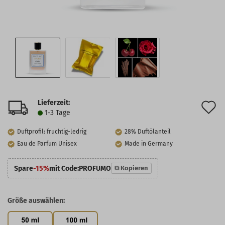
Lieferzeit:
A
1-3 Tage
d
Duftprofil: fruchtig-ledrig
28% Duftölanteil
M
Eau de Parfum Unisex
Made in Germany
Spare
-15%
mit Code:
PROFUMO
⧉ Kopieren
Größe auswählen: