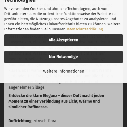
Tiefe, die den fruchtigen Charakter elegant verankert und
Wir verwenden Cookies und ähnliche Technologien, auch von
stundenlang für eine dezente, aber bleibende Aura sorgt.
Drittanbietern, um die ordentliche Funktionsweise der Website zu
gewährleisten, die Nutzung unseres Angebotes zu analysieren und
Stil, Anlässe und Tragegefühl
Ihnen ein bestmögliches Einkaufserlebnis bieten zu können. Weitere
Informationen finden Sie in unserer
Datenschutzerklärung
.
Dieser Unisex-Duft ist wie ein Moment klarer Schönheit:
Alle Akzeptieren
ausgewogen, elegant und mit unverwechselbarer Identität.
Für Frühling und Sommer verleiht er eine leichte,
erfrischende Präsenz, im Alltag unterstreicht er einen
Nur Notwendige
modernen, selbstbewussten Stil. Die zitrisch-blumige
Komposition eignet sich besonders für Menschen, die einen
klaren, aber warmen Duft suchen, der Frische mit Wärme
Weitere Informationen
verbindet. Das Tragegefühl ist seidig und umhüllend – ein
harmonischer Begleiter mit guter Haltbarkeit und
angenehmer Sillage.
Entdecke die klare Eleganz – dieser Duft macht jeden
Moment zu einer Verbindung aus Licht, Wärme und
sinnlicher Raffinesse.
Duftrichtung
: zitrisch-floral