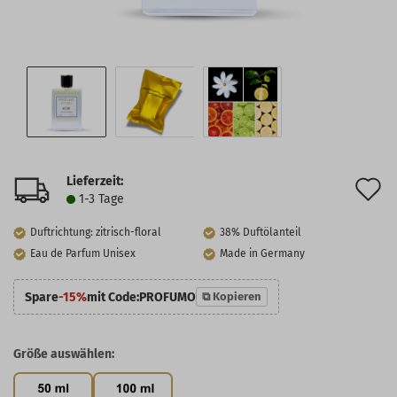
Lieferzeit:
A
1-3 Tage
d
Duftrichtung: zitrisch-floral
38% Duftölanteil
M
Eau de Parfum Unisex
Made in Germany
Spare
-15%
mit Code:
PROFUMO
⧉ Kopieren
Größe auswählen: