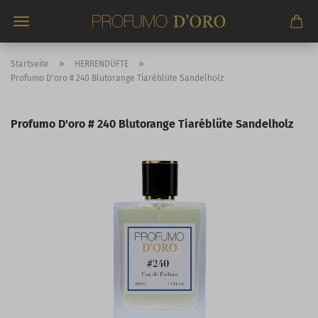
Direkt
zum
Hauptinhalt
»
»
Startseite
HERRENDÜFTE
Profumo D'oro # 240 Blutorange Tiaréblüte Sandelholz
Profumo D'oro # 240 Blutorange Tiaréblüte Sandelholz