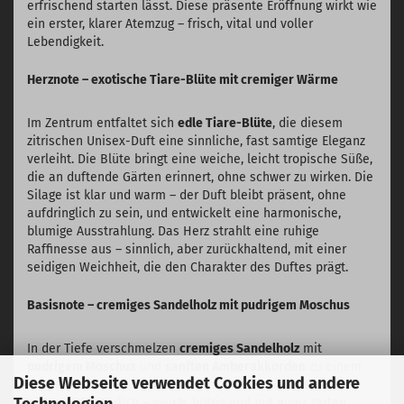
erfrischend starten lässt. Diese präsente Eröffnung wirkt wie
ein erster, klarer Atemzug – frisch, vital und voller
Lebendigkeit.
Herznote – exotische Tiare-Blüte mit cremiger Wärme
Im Zentrum entfaltet sich
edle Tiare-Blüte
, die diesem
zitrischen Unisex-Duft eine sinnliche, fast samtige Eleganz
verleiht. Die Blüte bringt eine weiche, leicht tropische Süße,
die an duftende Gärten erinnert, ohne schwer zu wirken. Die
Silage ist klar und warm – der Duft bleibt präsent, ohne
aufdringlich zu sein, und entwickelt eine harmonische,
blumige Ausstrahlung. Das Herz strahlt eine ruhige
Raffinesse aus – sinnlich, aber zurückhaltend, mit einer
seidigen Weichheit, die den Charakter des Duftes prägt.
Basisnote – cremiges Sandelholz mit pudrigem Moschus
In der Tiefe verschmelzen
cremiges Sandelholz
mit
pudrigem Moschus
und
sanften Amberakkorden
zu einem
Diese Webseite verwendet Cookies und andere
lang anhaltenden, umhüllenden Schleier. Die Basis wirkt
Technologien
warm und natürlich – weich, holzig und mit einer zarten