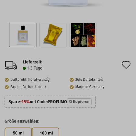
Lieferzeit:
A
1-3 Tage
d
Duftprofil: floral-würzig
36% Duftölanteil
M
Eau de Parfum Unisex
Made in Germany
Spare
-15%
mit Code:
PROFUMO
⧉ Kopieren
Größe auswählen: