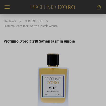
Direkt
zum
Hauptinhalt
»
»
Startseite
HERRENDÜFTE
Profumo D'oro # 218 Safran Jasmin Ambra
Profumo D'oro # 218 Safran Jasmin Ambra