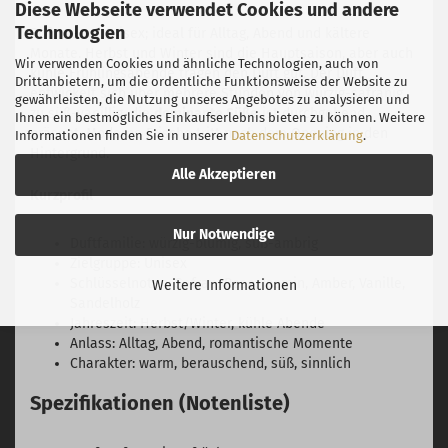
Diese Webseite verwendet Cookies und andere
Technologien
Süß, warm, unisex; ideal für Alltag, Abend und kältere
Monate. Herbst und Winter sind die Hauptsaison, aber auch
Wir verwenden Cookies und ähnliche Technologien, auch von
kühle Frühlingsabende tragen den Duft gut. Der Duft
Drittanbietern, um die ordentliche Funktionsweise der Website zu
entwickelt sich über mehrere Stunden von würzig-safranig
gewährleisten, die Nutzung unseres Angebotes zu analysieren und
zu süß-vanillig, die
dominante Süße
ist durchgehend
Ihnen ein bestmögliches Einkaufserlebnis bieten zu können. Weitere
präsent. Moderne Frische tritt nach dem Opening in den
Informationen finden Sie in unserer
Datenschutzerklärung
.
Hintergrund.
Alle Akzeptieren
Kurzprofil
Nur Notwendige
Duftfamilie: würzig-blumig, süß-ambrig
Zielgruppe: Unisex
Schlüsselnoten: Safran, Rose, Jasmin, Amber, Vanille,
Weitere Informationen
Sandelholz
Jahreszeit: Herbst/Winter, kühle Abende
Anlass: Alltag, Abend, romantische Momente
Charakter: warm, berauschend, süß, sinnlich
Spezifikationen (Notenliste)