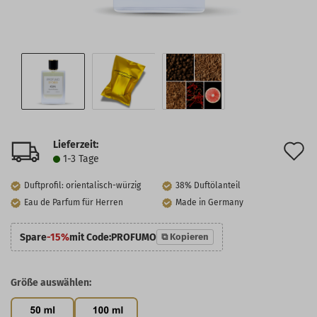
Lieferzeit:
A
1-3 Tage
d
Duftprofil: orientalisch-würzig
38% Duftölanteil
M
Eau de Parfum für Herren
Made in Germany
Spare
-15%
mit Code:
PROFUMO
⧉ Kopieren
Größe auswählen: