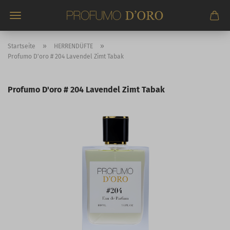
Direkt
zum
Hauptinhalt
»
»
Startseite
HERRENDÜFTE
Profumo D'oro # 204 Lavendel Zimt Tabak
Profumo D'oro # 204 Lavendel Zimt Tabak