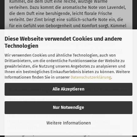
Kümmel, die dem Duft eine reiche, würzige Wärme
verleihen. Dazu kommt die aromatische Note von Lavendel,
die dem Duft eine beruhigende, leicht florale Frische
verleiht. Der Zimt bringt eine süßlich-scharfe Note ein, die
für ein Gefühl von Geborgenheit und Komfort sorgt. Kümmel
fügt eine leicht erdige und aromatische Würze hinzu, die
den Duft komplexer und vielschichtiger macht. Diese
Diese Webseite verwendet Cookies und andere
würzigen und floralen Noten erzeugen zusammen eine
Technologien
warme, einhüllende Atmosphäre, die den Duft beruhigend
Wir verwenden Cookies und ähnliche Technologien, auch von
und dennoch aufregend wirken lässt. Diese Phase des
Drittanbietern, um die ordentliche Funktionsweise der Website zu
Duftes sorgt für ein sinnliches, tiefes Erlebnis, das an die
gewährleisten, die Nutzung unseres Angebotes zu analysieren und
Wärme eines gemütlichen Feuers an einem kalten Abend
Ihnen ein bestmögliches Einkaufserlebnis bieten zu können. Weitere
erinnert.
Informationen finden Sie in unserer
Datenschutzerklärung
.
Alle Akzeptieren
Basisnote: eine lang anhaltende und sinnliche Basisnote aus
Tabak, Vanille und Amber
Nur Notwendige
Die Basisnote ist der kraftvolle Abschluss dieser
Duftkomposition und sorgt für eine langanhaltende,
Weitere Informationen
sinnliche Tiefe. Hier stehen Tabak, Vanille und Amber im
Vordergrund, die dem Duft eine rauchige, süße und warme