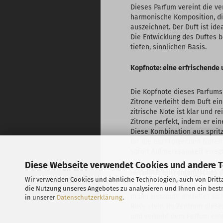
Dieses Parfum vereint die ver
harmonische Komposition, di
auszeichnet. Der Duft ist ide
Die Entwicklung des Duftes be
tiefen, sinnlichen Basis.
Kopfnote: eine erfrischende 
Die Kopfnote dieses Parfums 
Zitrone verleiht dem Duft ei
zitrische Note ist klar und r
Zitrone perfekt, indem er ein
Diese Kombination aus sprit
für die nachfolgenden Noten 
sofort Aufmerksamkeit erregt
Diese Webseite verwendet Cookies und andere 
Herznote: ein romantisches 
Wir verwenden Cookies und ähnliche Technologien, auch von Dritta
die Nutzung unseres Angebotes zu analysieren und Ihnen ein bestm
In der Herznote entfaltet si
in unserer
Datenschutzerklärung
.
Rose steht im Zentrum dieser
und verleiht dem Parfum eine