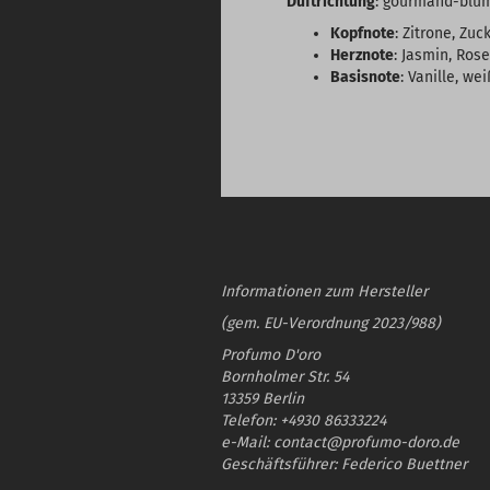
Duftrichtung
: gourmand-blu
Kopfnote
: Zitrone, Zuc
Herznote
: Jasmin, Rose
Basisnote
: Vanille, w
Informationen zum Hersteller
(gem. EU-Verordnung 2023/988)
Profumo D'oro
Bornholmer Str. 54
13359 Berlin
Telefon: +4930 86333224
e-Mail: contact@profumo-doro.de
Geschäftsführer: Federico Buettner