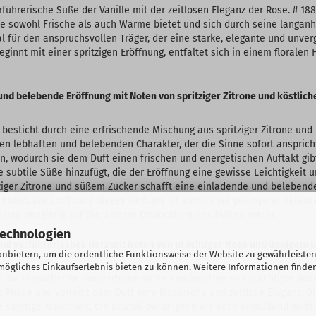
führerische Süße der Vanille mit der zeitlosen Eleganz der Rose. # 18
e sowohl Frische als auch Wärme bietet und sich durch seine langan
al für den anspruchsvollen Träger, der eine starke, elegante und unver
ginnt mit einer spritzigen Eröffnung, entfaltet sich in einem floralen
und belebende Eröffnung mit Noten von spritziger Zitrone und köstlic
besticht durch eine erfrischende Mischung aus spritziger Zitrone und 
nen lebhaften und belebenden Charakter, der die Sinne sofort anspricht
ein, wodurch sie dem Duft einen frischen und energetischen Auftakt gib
e subtile Süße hinzufügt, die der Eröffnung eine gewisse Leichtigkeit un
ziger Zitrone und süßem Zucker schafft eine einladende und beleben
ebnet. Die Eröffnung dieses Parfums ist somit eine gelungene Balanc
 und neugierig auf die weitere Entwicklung des Duftes macht.
Technologien
und verführerisches Herz mit Noten von prächtiger Rose und üppigem 
nbietern, um die ordentliche Funktionsweise der Website zu gewährleisten
ögliches Einkaufserlebnis bieten zu können. Weitere Informationen finden
ch die romantische und verführerische Kombination von prächtiger Ro
 Phase und verleiht dem Duft eine klassische und zeitlose Eleganz. Di
 samtige Weichheit, die sowohl beruhigend als auch einhüllend wirkt.