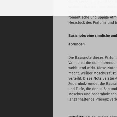
durch seine reiche und leich
wodurch das Herz des Duftes
verstärkt deren Präsenz, ohn
romantische und üppige Atmos
Herzstück des Parfums und bl
Basisnote: eine sinnliche un
abrunden
Die Basisnote dieses Parfum
Vanille ist die dominierende
wohltuend wirkt. Diese Note
macht. Weißer Moschus fügt e
verleiht. Diese Note verstär
Zedernholz rundet die Basisn
und Tiefe, die den süßen und
Moschus und Zedernholz schaf
langanhaltende Präsenz verle