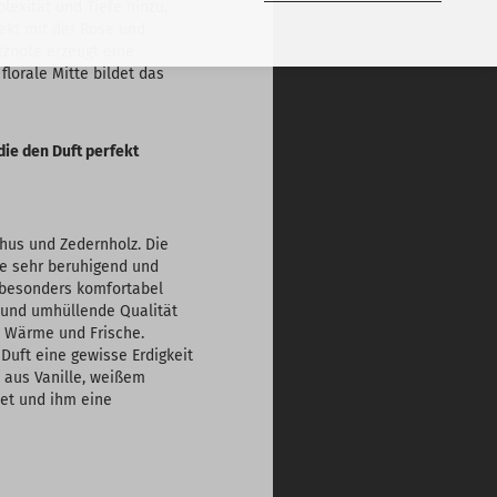
lexität und Tiefe hinzu,
ekt mit der Rose und
rznote erzeugt eine
lorale Mitte bildet das
die den Duft perfekt
hus und Zedernholz. Die
ie sehr beruhigend und
 besonders komfortabel
e und umhüllende Qualität
n Wärme und Frische.
Duft eine gewisse Erdigkeit
 aus Vanille, weißem
det und ihm eine