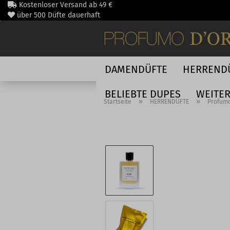
Direkt
Kostenloser Versand ab 49 €
zum
über 500 Düfte dauerhaft
Hauptinhalt
schnelle DHL Lieferung
DAMENDÜFTE
HERREND
BELIEBTE DUPES
WEITE
»
»
Startseite
HERRENDÜFTE
Profumo