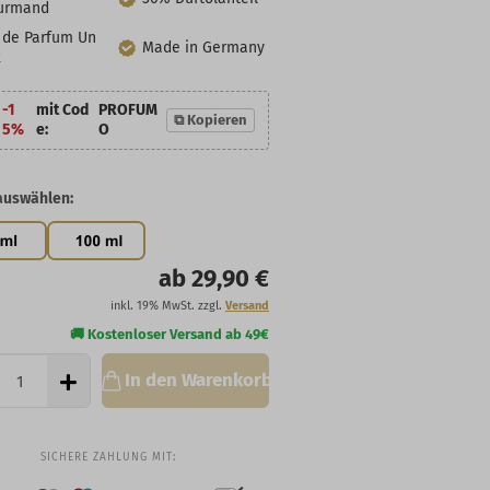
urmand
 de Parfum Un
Made in Germany
x
-1
mit Cod
PROFUM
⧉ Kopieren
5%
e:
O
auswählen:
ab 29,90 €
inkl. 19% MwSt. zzgl.
Versand
In den Warenkorb