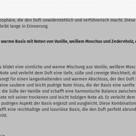
t süße Blütennote. Diese Blume fügt eine zusätzliche Schicht von Komp
 besonders einprägsam und luxuriös wird. Der Jasmin harmoniert perf
e sie zu überwältigen. Die Kombination von Rose und Jasmin in der He
phäre, die den Duft unwiderstehlich und verführerisch macht. Diese f
eibt lange in Erinnerung.
d warme Basis mit Noten von Vanille, weißem Moschus und Zedernholz, 
s bildet eine sinnliche und warme Mischung aus Vanille, weißem Mosc
 Note und verleiht dem Duft eine tiefe, süße und cremige Weichheit, d
 sorgt für einen langanhaltenden und warmen Abschluss, der den Duft
ine saubere und leicht pudrige Note hinzu, die der Basis eine sanft
kt die Süße der Vanille und schafft eine harmonische Balance zwische
ote mit seiner trockenen und leicht holzigen Note ab. Es verleiht dem 
 pudrigen Aspekt der Basis ergänzt und ausgleicht. Diese Kombination
ft eine reichhaltige und luxuriöse Basis, die den Duft perfekt abrun
iht.