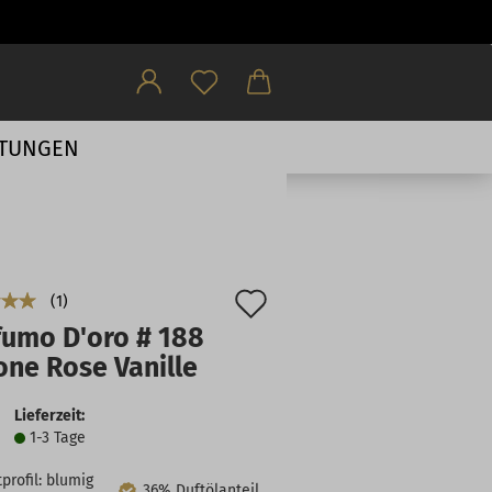
HTUNGEN
Auf
1
fumo D'oro # 188
den
one Rose Vanille
Merkzettel
Lieferzeit:
1-3 Tage
profil: blumig
36% Duftölanteil