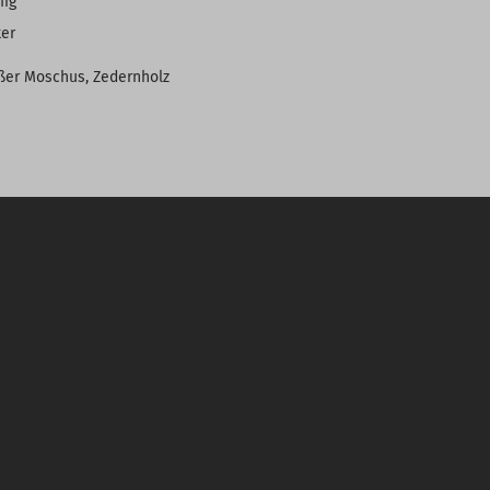
mig
ker
eißer Moschus, Zedernholz