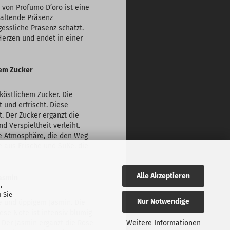
8 von Profumo D’oro ist eine
haltende Präsenz
gessliche Präsenz schätzt.
 Herzen und endet in einer
hem Zucker
köstlichem Zucker. Die
 und erfrischt. Diese
t. Der Zucker ergänzt die
d Verspieltheit verleiht.
de Atmosphäre, die den Weg
e aus Frische und Süße, die
Alle Akzeptieren
Jasmin
,
 Sie
Nur Notwendige
se und üppigem Jasmin. Die
ese Note ist intensiv blumig
 Der Jasmin ergänzt die Rose
Weitere Informationen