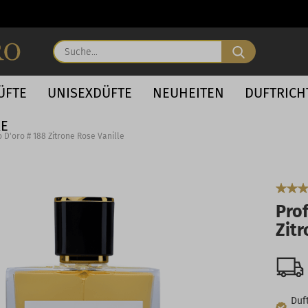
Suche...
ÜFTE
UNISEXDÜFTE
NEUHEITEN
DUFTRIC
RE
 D'oro # 188 Zitrone Rose Vanille
Pro
Zitr
Duft