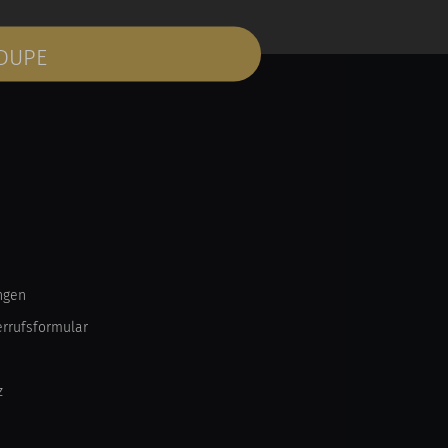
 DUPE
ngen
errufsformular
z