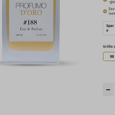
-go
Eau
ise
Spar
e
Größe 