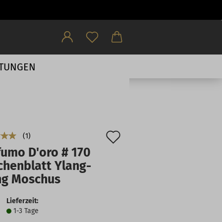
HTUNGEN
Auf
1
fumo D'oro # 170
den
chenblatt Ylang-
Merkzettel
ng Moschus
Lieferzeit:
1-3 Tage