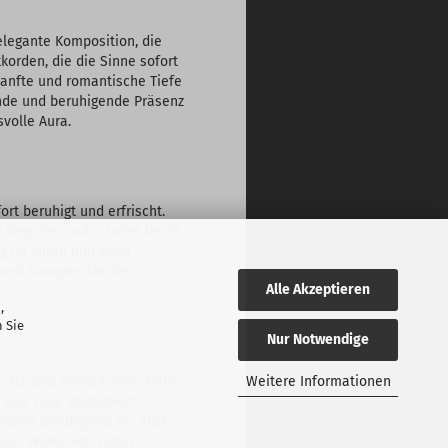
elegante Komposition, die
korden, die die Sinne sofort
sanfte und romantische Tiefe
ende und beruhigende Präsenz
svolle Aura.
rt beruhigt und erfrischt.
iegt. Der Duft startet leicht
g ist subtil und doch
 und Komplexität der
Alle Akzeptieren
,
 Sie
Nur Notwendige
anfte und romantische Tiefe
Weitere Informationen
e und süße Blumigkeit
sowohl beruhigend als auch
einer Wolke von zarter