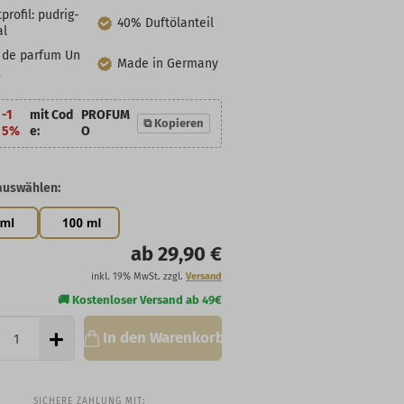
profil: pudrig-
40% Duftölanteil
al
 de parfum Un
Made in Germany
x
-1
mit Cod
PROFUM
⧉ Kopieren
5%
e:
O
auswählen:
ab 29,90 €
inkl. 19% MwSt. zzgl.
Versand
In den Warenkorb