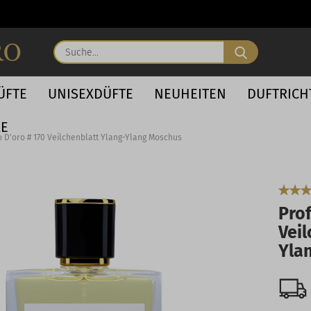
Suche...
ÜFTE
UNISEXDÜFTE
NEUHEITEN
DUFTRIC
RE
 D'oro # 170 Veilchenblatt Ylang-Ylang Moschus
Pro
Veil
Yla