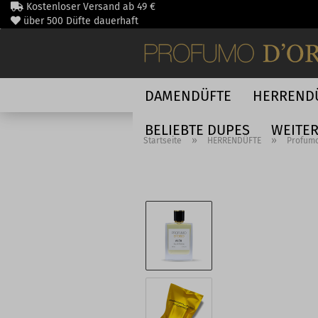
Direkt
Kostenloser Versand ab 49 €
zum
über 500 Düfte dauerhaft
Hauptinhalt
schnelle DHL Lieferung
DAMENDÜFTE
HERREND
BELIEBTE DUPES
WEITE
»
»
Startseite
HERRENDÜFTE
Profumo