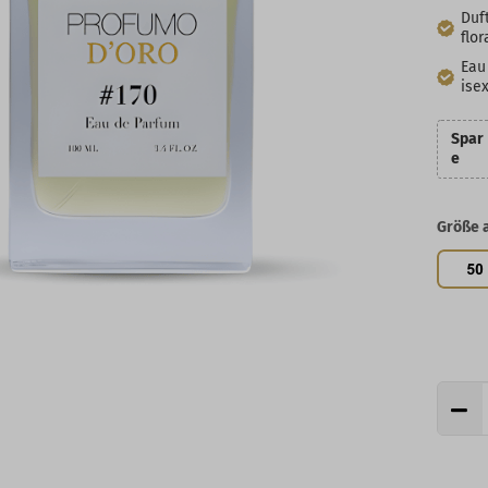
Duft
flor
Eau
ise
Spar
e
Größe 