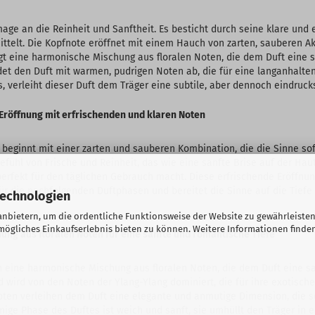
ge an die Reinheit und Sanftheit. Es besticht durch seine klare und 
mittelt. Die Kopfnote eröffnet mit einem Hauch von zarten, sauberen Ak
gt eine harmonische Mischung aus floralen Noten, die dem Duft eine 
ndet den Duft mit warmen, pudrigen Noten ab, die für eine langanhalt
s, verleiht dieser Duft dem Träger eine subtile, aber dennoch eindruck
Eröffnung mit erfrischenden und klaren Noten
beginnt mit einer zarten und sauberen Kombination, die die Sinne sofo
fühl von Frische und Reinheit, das wie eine sanfte Brise auf der Haut l
perfekt für den täglichen Gebrauch macht. Diese erfrischende Eröffnun
für die nachfolgenden Duftphasen und bereitet die Sinne auf die Tiefe
Technologien
nbietern, um die ordentliche Funktionsweise der Website zu gewährleisten
ögliches Einkaufserlebnis bieten zu können. Weitere Informationen finden
ng aus floralen Noten für eine sanfte und romantische Tiefe
ch eine harmonische Mischung aus floralen Noten, die dem Duft eine s
d wird von den Noten der Ylang-Ylang dominiert, die für ihre exotisch
 Noten verleihen dem Duft eine elegante und anmutige Dimension, die 
mige Phase des Duftes ist weich und sanft, sie umhüllt den Träger in 