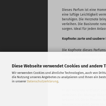
Dieses Parfum ist eine Homma
eine luftige Leichtigkeit ver
beruhigen. Die Herznote brin
verleihen. Die Basisnote ru
sorgen. Ideal für jeden Anlas
Kopfnote: zarte und saubere 
Die Kopfnote dieses Parfums 
Diese Noten vermitteln ein Ge
und unaufdringlich, was ihn 
belebend, sie setzt den Ton 
Diese Webseite verwendet Cookies und andere 
späteren Noten vor.
Wir verwenden Cookies und ähnliche Technologien, auch von Dritta
die Nutzung unseres Angebotes zu analysieren und Ihnen ein bestm
Herznote: harmonische Mischu
in unserer
Datenschutzerklärung
.
In der Herznote entfaltet si
verleihen. Der blumige Akkor
bekannt ist. Diese floralen
faszinierend wirkt. Diese blu