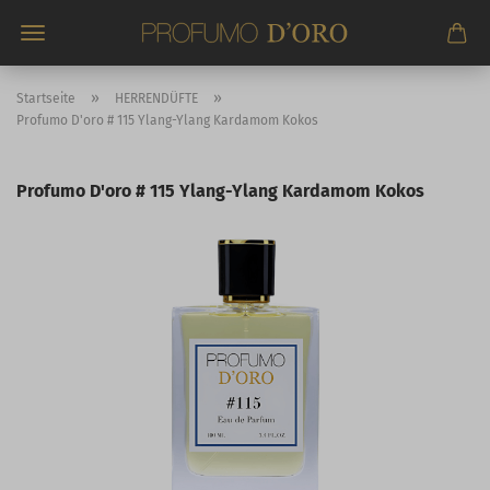
Direkt
zum
Hauptinhalt
»
»
Startseite
HERRENDÜFTE
Profumo D'oro # 115 Ylang-Ylang Kardamom Kokos
Profumo D'oro # 115 Ylang-Ylang Kardamom Kokos