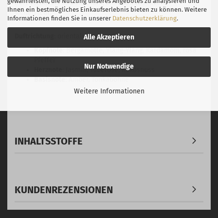
gewährleisten, die Nutzung unseres Angebotes zu analysieren und
Duft verankert und eine lang anhaltende Präsenz
Ihnen ein bestmögliches Einkaufserlebnis bieten zu können. Weitere
sicherstellt.
Informationen finden Sie in unserer
Datenschutzerklärung
.
Duftrichtung
: orientalisch-blumig
Alle Akzeptieren
Kopfnote
: Bergamotte, Ylang-Ylang, Kardamom, rosa
Pfeffer
Nur Notwendige
Herznote
: Jasmin, Tuberose, Kokosnuss
Basisnote
: Amber, Tonkabohne
Weitere Informationen
INHALTSSTOFFE
KUNDENREZENSIONEN