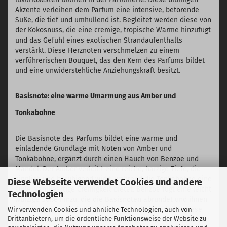
Akzente verleihen dem Parfum eine intensive, betörende
Süße, die tief und umhüllend ist. Begleitet werden diese von
der Kokosnuss, die eine cremige, tropische Wärme hinzufügt
und das Gefühl eines exotischen Strandaufenthalts
verstärkt. Diese Herznoten verschmelzen zu einem
verführerischen Bouquet, das den Kern des Parfums bildet
und eine unwiderstehliche Anziehungskraft besitzt.
Basisnote: eine warme Umarmung aus Amber und
Tonkabohne
Die Basisnote des Parfums bildet eine warme und
einladende Grundlage mit Noten von Amber und
Tonkabohne, ergänzt durch einen Hauch von Benzoe und
Mandel. Der Amber verleiht eine reiche, harzige Tiefe, die
sinnlich und beruhigend wirkt, während die Tonkabohne eine
Diese Webseite verwendet Cookies und andere
süße, vanilleartige Cremigkeit bietet. Benzoe fügt eine leicht
Technologien
würzige Süße hinzu, die die Basisnoten abrundet und ihnen
eine beruhigende, fast meditative Qualität verleiht. Diese
Wir verwenden Cookies und ähnliche Technologien, auch von
Drittanbietern, um die ordentliche Funktionsweise der Website zu
Kombination schafft eine reiche, tiefgründige Basis, die den