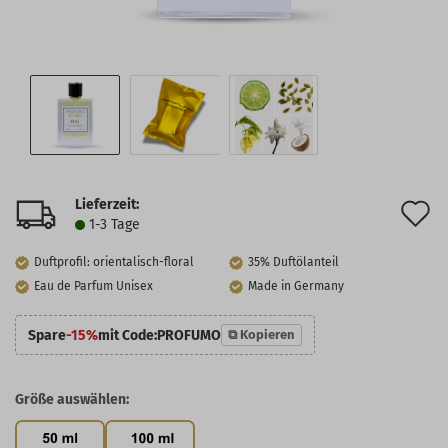
Lieferzeit:
A
1-3 Tage
d
Duftprofil: orientalisch-floral
35% Duftölanteil
M
Eau de Parfum Unisex
Made in Germany
Spare
-15%
mit Code:
PROFUMO
⧉ Kopieren
Größe auswählen: