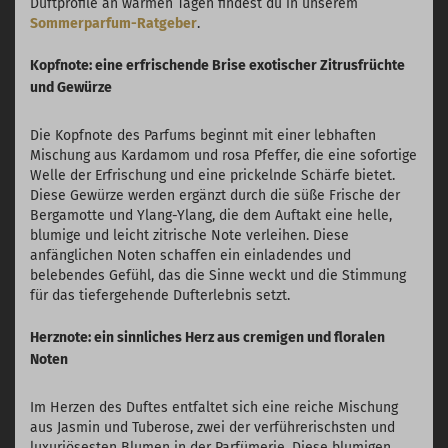
Duftprofile an warmen Tagen findest du in unserem
Sommerparfum-Ratgeber
.
Kopfnote: eine erfrischende Brise exotischer Zitrusfrüchte
und Gewürze
Die Kopfnote des Parfums beginnt mit einer lebhaften
Mischung aus Kardamom und rosa Pfeffer, die eine sofortige
Welle der Erfrischung und eine prickelnde Schärfe bietet.
Diese Gewürze werden ergänzt durch die süße Frische der
Bergamotte und Ylang-Ylang, die dem Auftakt eine helle,
blumige und leicht zitrische Note verleihen. Diese
anfänglichen Noten schaffen ein einladendes und
belebendes Gefühl, das die Sinne weckt und die Stimmung
für das tiefergehende Dufterlebnis setzt.
Herznote: ein sinnliches Herz aus cremigen und floralen
Noten
Im Herzen des Duftes entfaltet sich eine reiche Mischung
aus Jasmin und Tuberose, zwei der verführerischsten und
luxuriösesten Blumen in der Parfümerie. Diese blumigen