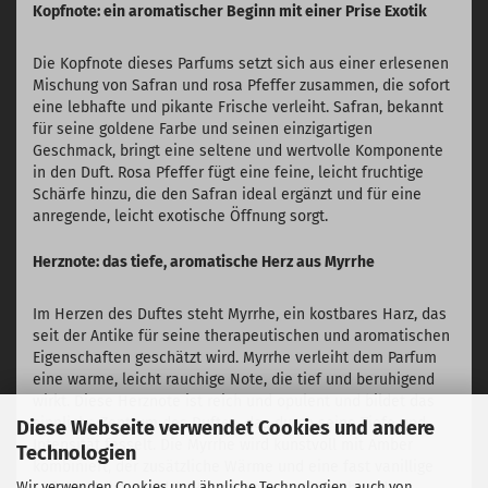
Kopfnote: ein aromatischer Beginn mit einer Prise Exotik
Die Kopfnote dieses Parfums setzt sich aus einer erlesenen
Mischung von Safran und rosa Pfeffer zusammen, die sofort
eine lebhafte und pikante Frische verleiht. Safran, bekannt
für seine goldene Farbe und seinen einzigartigen
Geschmack, bringt eine seltene und wertvolle Komponente
in den Duft. Rosa Pfeffer fügt eine feine, leicht fruchtige
Schärfe hinzu, die den Safran ideal ergänzt und für eine
anregende, leicht exotische Öffnung sorgt.
Herznote: das tiefe, aromatische Herz aus Myrrhe
Im Herzen des Duftes steht Myrrhe, ein kostbares Harz, das
seit der Antike für seine therapeutischen und aromatischen
Eigenschaften geschätzt wird. Myrrhe verleiht dem Parfum
eine warme, leicht rauchige Note, die tief und beruhigend
wirkt. Diese Herznote ist reich und opulent und bildet das
sinnliche Zentrum des Duftes, das durch seine Tiefe und
Diese Webseite verwendet Cookies und andere
Intensität fesselt. Die Myrrhe wird kunstvoll mit Amber
Technologien
kombiniert, der zusätzliche Wärme und eine fast vanillige
Wir verwenden Cookies und ähnliche Technologien, auch von