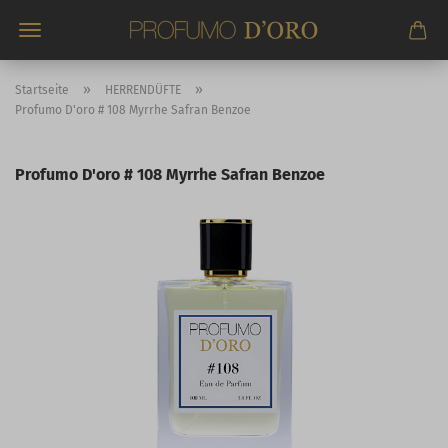
Direkt
zum
Hauptinhalt
»
»
Startseite
HERRENDÜFTE
Profumo D'oro # 108 Myrrhe Safran Benzoe
Profumo D'oro # 108 Myrrhe Safran Benzoe