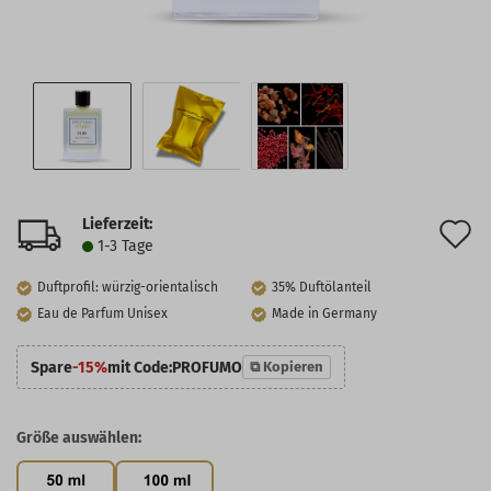
Lieferzeit:
A
1-3 Tage
d
Duftprofil: würzig-orientalisch
35% Duftölanteil
M
Eau de Parfum Unisex
Made in Germany
Spare
-15%
mit Code:
PROFUMO
⧉ Kopieren
Größe auswählen: