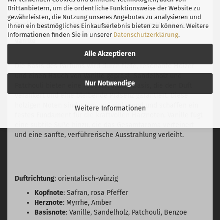
Süße beiträgt, die den Harzcharakter schön abrundet.
Drittanbietern, um die ordentliche Funktionsweise der Website zu
gewährleisten, die Nutzung unseres Angebotes zu analysieren und
Basisnote: eine holzige Grundlage mit einem Hauch von
Ihnen ein bestmögliches Einkaufserlebnis bieten zu können. Weitere
Informationen finden Sie in unserer
Datenschutzerklärung
.
Vanille
Alle Akzeptieren
Die Basis des Parfums wird durch tiefe, resonante Hölzer
und einen Hauch von Vanille geprägt. Sandelholz und
Nur Notwendige
Patchouli bieten eine robuste, erdige Basis, die den Duft
verankert und eine bleibende Präsenz garantiert. Diese
holzigen Noten sind warm und einladend und schaffen ein
Weitere Informationen
festes Fundament für die kraftvollen Harznoten. Vanille fügt
eine subtile Süße hinzu, die das Gesamtaroma verfeinert
und eine sanfte, verführerische Ausstrahlung verleiht.
Duftrichtung
: orientalisch-würzig
Kopfnote
: Safran, rosa Pfeffer
Herznote
: Myrrhe, Amber
Basisnote
: Vanille, Sandelholz, Patchouli, Benzoe