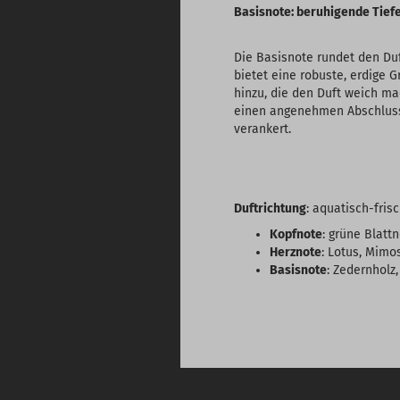
Basisnote: beruhigende Tief
Die Basisnote rundet den Du
bietet eine robuste, erdige G
hinzu, die den Duft weich m
einen angenehmen Abschluss,
verankert.
Duftrichtung
: aquatisch-frisc
Kopfnote
: grüne Blatt
Herznote
: Lotus, Mimo
Basisnote
: Zedernholz