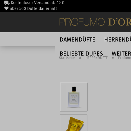
Direkt
Kostenloser Versand ab 49 €
zum
über 500 Düfte dauerhaft
Hauptinhalt
schnelle DHL Lieferung
DAMENDÜFTE
HERREND
BELIEBTE DUPES
WEITE
»
»
Startseite
HERRENDÜFTE
Profumo