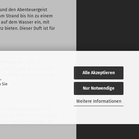
e und den Abenteuergeist
am Strand bis hin zu einem
s auf dem Wasser ein, mit
 bieten. Dieser Duft ist für
pfelakzenten, die eine
Gurke ergänzt, der dem Duft
Alle Akzeptieren
e eine Brise am Meer, die die
,
 Sie
Nur Notwendige
Weitere Informationen
n bringen eine zarte, fast
leichte, pudrige Note, die gut
 aber spürbare Präsenz, die