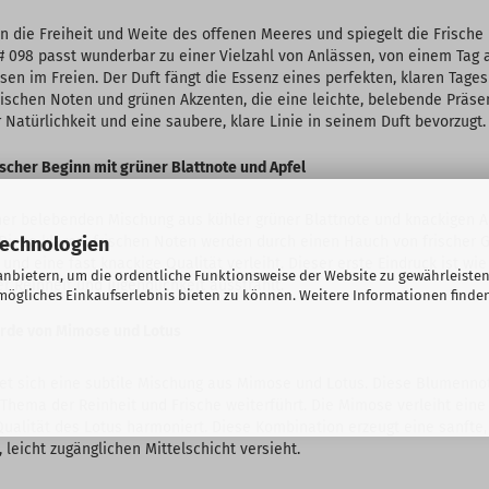
n die Freiheit und Weite des offenen Meeres und spiegelt die Frisch
# 098 passt wunderbar zu einer Vielzahl von Anlässen, von einem Tag 
n im Freien. Der Duft fängt die Essenz eines perfekten, klaren Tage
schen Noten und grünen Akzenten, die eine leichte, belebende Präsenz
Natürlichkeit und eine saubere, klare Linie in seinem Duft bevorzugt.
ischer Beginn mit grüner Blattnote und Apfel
ner belebenden Mischung aus kühler grüner Blattnote und knackigen A
. Diese klaren, frischen Noten werden durch einen Hauch von frischer 
Technologien
 und eine fast knackige Qualität verleiht. Dieser erste Eindruck ist wi
nbietern, um die ordentliche Funktionsweise der Website zu gewährleisten
r Reinheit und Jugendlichkeit ausstrahlt.
ögliches Einkaufserlebnis bieten zu können. Weitere Informationen finden
orde von Mimose und Lotus
et sich eine subtile Mischung aus Mimose und Lotus. Diese Blumennote
Thema der Reinheit und Frische weiterführt. Die Mimose verleiht eine 
Qualität des Lotus harmoniert. Diese Kombination erzeugt eine sanfte,
 leicht zugänglichen Mittelschicht versieht.