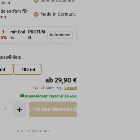
38% Duftölanteil
risch
 de Parfum für
Made in Germany
ren
-1
mit Cod
PROFUM
⧉ Kopieren
5%
e:
O
auswählen:
ab 29,90 €
inkl. 19% MwSt. zzgl.
Versand
In den Warenkorb