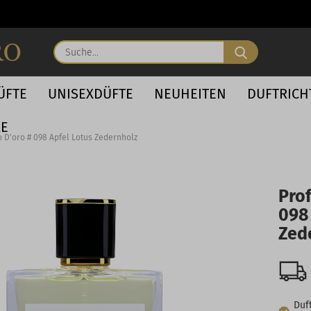
Suche...
ÜFTE
UNISEXDÜFTE
NEUHEITEN
DUFTRIC
RE
 D'oro # 098 Apfel Lotus Zedernholz
Pro
098
Zed
Duft