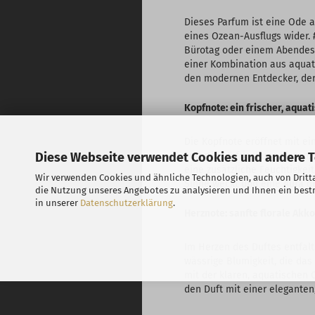
Dieses Parfum ist eine Ode a
eines Ozean-Ausflugs wider. 
Bürotag oder einem Abendesse
einer Kombination aus aquati
den modernen Entdecker, der 
Kopfnote: ein frischer, aquat
Die Kopfnote eröffnet mit ei
sofortige Erfrischung bieten
Diese Webseite verwendet Cookies und andere 
eine zusätzliche Feuchtigkeit
Wir verwenden Cookies und ähnliche Technologien, auch von Dritta
Sinne weckt und eine Aura de
die Nutzung unseres Angebotes zu analysieren und Ihnen ein bestm
in unserer
Datenschutzerklärung
.
Herznote: sanfte florale Akk
Im Herzen des Duftes entfalt
wässrige Blumigkeit, die das 
mit der klaren, aquatischen 
den Duft mit einer eleganten,