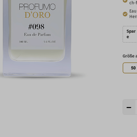
ch-f
Eau
Her
Spar
e
Größe 