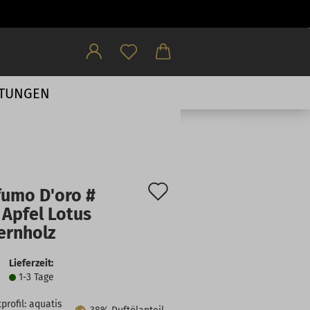
HTUNGEN
Auf
fumo D'oro #
den
 Apfel Lotus
ernholz
Merkzettel
Lieferzeit:
1-3 Tage
profil: aquatis