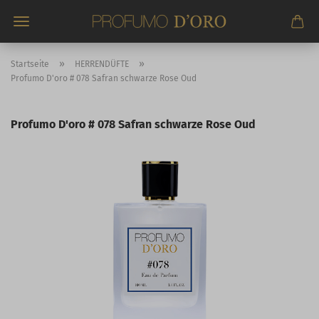
Direkt
zum
Hauptinhalt
»
»
Startseite
HERRENDÜFTE
Profumo D'oro # 078 Safran schwarze Rose Oud
Profumo D'oro # 078 Safran schwarze Rose Oud