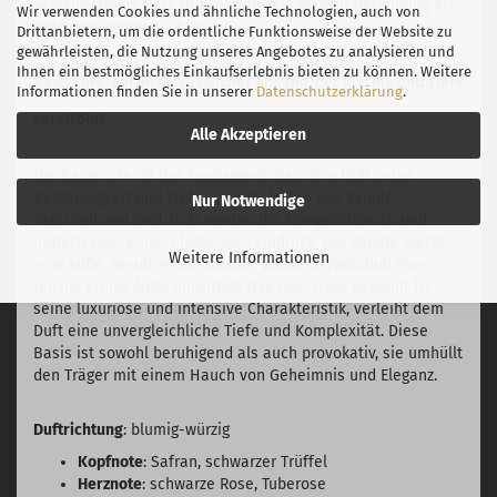
verzauberndes Herz zu schaffen, das sowohl tiefgründig als
Wir verwenden Cookies und ähnliche Technologien, auch von
auch unwiderstehlich ist.
Drittanbietern, um die ordentliche Funktionsweise der Website zu
gewährleisten, die Nutzung unseres Angebotes zu analysieren und
Ihnen ein bestmögliches Einkaufserlebnis bieten zu können. Weitere
Basisnote: ein unvergesslicher Abgang, der Wärme und Tiefe
Informationen finden Sie in unserer
Datenschutzerklärung
.
verströmt
Alle Akzeptieren
Die Basisnote ist das Fundament, das dem Duft seine
Beständigkeit und Tiefe verleiht. Noten von Vanille,
Nur Notwendige
Patschuli und Oud-Holz runden die Komposition ab und
hinterlassen einen bleibenden Eindruck. Die Vanille bietet
Weitere Informationen
eine süße, beruhigende Wärme, während Patschuli eine
reiche, erdige Note hinzufügt. Das Oud-Holz, bekannt für
seine luxuriöse und intensive Charakteristik, verleiht dem
Duft eine unvergleichliche Tiefe und Komplexität. Diese
Basis ist sowohl beruhigend als auch provokativ, sie umhüllt
den Träger mit einem Hauch von Geheimnis und Eleganz.
Duftrichtung
: blumig-würzig
Kopfnote
: Safran, schwarzer Trüffel
Herznote
: schwarze Rose, Tuberose