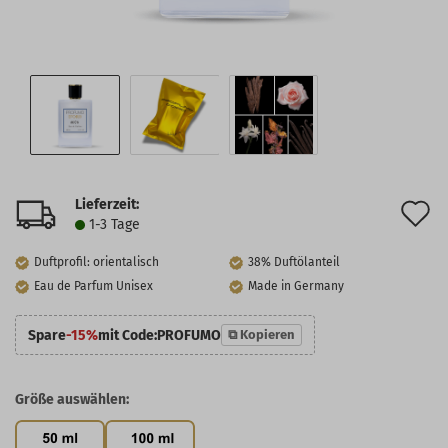
Lieferzeit:
A
1-3 Tage
d
Duftprofil: orientalisch
38% Duftölanteil
M
Eau de Parfum Unisex
Made in Germany
Spare
-15%
mit Code:
PROFUMO
⧉ Kopieren
Größe auswählen: