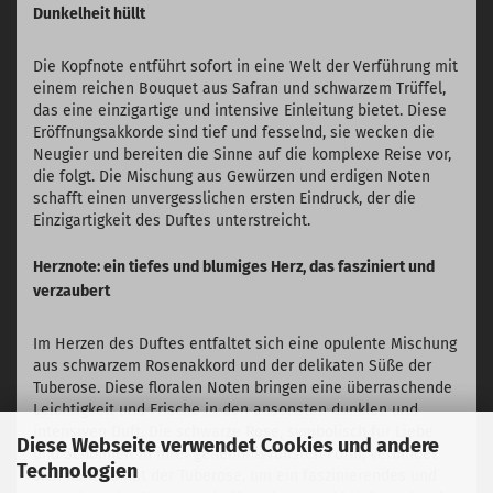
Dunkelheit hüllt
Die Kopfnote entführt sofort in eine Welt der Verführung mit
einem reichen Bouquet aus Safran und schwarzem Trüffel,
das eine einzigartige und intensive Einleitung bietet. Diese
Eröffnungsakkorde sind tief und fesselnd, sie wecken die
Neugier und bereiten die Sinne auf die komplexe Reise vor,
die folgt. Die Mischung aus Gewürzen und erdigen Noten
schafft einen unvergesslichen ersten Eindruck, der die
Einzigartigkeit des Duftes unterstreicht.
Herznote: ein tiefes und blumiges Herz, das fasziniert und
verzaubert
Im Herzen des Duftes entfaltet sich eine opulente Mischung
aus schwarzem Rosenakkord und der delikaten Süße der
Tuberose. Diese floralen Noten bringen eine überraschende
Leichtigkeit und Frische in den ansonsten dunklen und
intensiven Duft. Die schwarze Rose, symbolisch für Liebe
Diese Webseite verwendet Cookies und andere
und Schönheit in ihrer geheimnisvollsten Form, verbindet
Technologien
sich nahtlos mit der Tuberose, um ein faszinierendes und