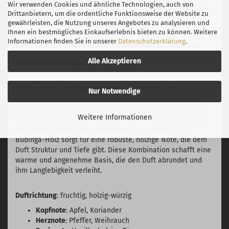
Wir verwenden Cookies und ähnliche Technologien, auch von
schafft eine fesselnde und anziehende Mitte, die den Duft
Drittanbietern, um die ordentliche Funktionsweise der Website zu
unverwechselbar macht.
gewährleisten, die Nutzung unseres Angebotes zu analysieren und
Ihnen ein bestmögliches Einkaufserlebnis bieten zu können. Weitere
Informationen finden Sie in unserer
Datenschutzerklärung
.
Basisnote: ein tiefer und langanhaltender Abschluss mit
Alle Akzeptieren
Vanille und Bubinga-Holz
Die Basisnote des Duftes bietet einen tiefen und
Nur Notwendige
langanhaltenden Abschluss, der durch eine harmonische
Kombination aus Vanille und Bubinga-Holz geprägt ist. Die
Weitere Informationen
Vanille bringt eine süße, cremige Wärme ein, die dem Duft
eine beruhigende und einhüllende Basis verleiht. Das
Bubinga-Holz sorgt für eine robuste, holzige Note, die dem
Duft Struktur und Tiefe gibt. Diese Kombination schafft eine
warme und angenehme Basis, die den Duft abrundet und
ihm Langlebigkeit verleiht.
Duftrichtung
: fruchtig, holzig-würzig
Kopfnote
: Apfel, Koriander
Herznote
: Pfeffer, Weihrauch