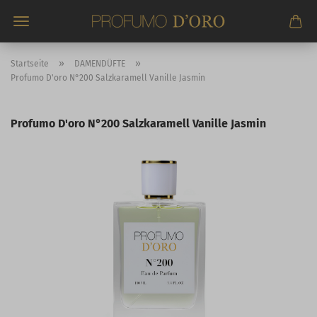
Direkt
zum
Hauptinhalt
»
»
Startseite
DAMENDÜFTE
Profumo D'oro N°200 Salzkaramell Vanille Jasmin
Profumo D'oro N°200 Salzkaramell Vanille Jasmin