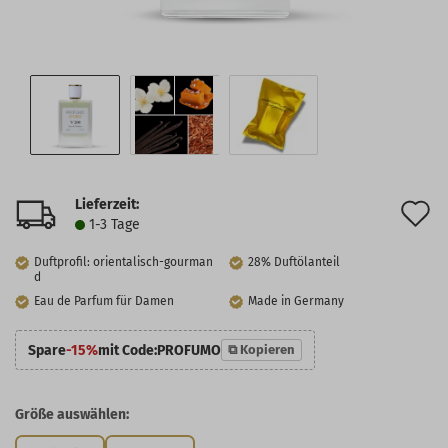
Lieferzeit:
A
1-3 Tage
d
Duftprofil: orientalisch-gourman
28% Duftölanteil
M
d
Eau de Parfum für Damen
Made in Germany
Spare
-15%
mit Code:
PROFUMO
⧉ Kopieren
Größe auswählen: