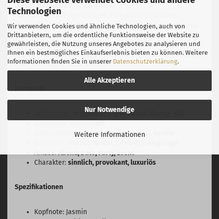
Diese Webseite verwendet Cookies und andere
Dieser
Damenduft
ist wie gemacht für
Technologien
Abendveranstaltungen, Dates, Partys und besondere
Momente, in denen Ausstrahlung und Präsenz gefragt sind.
Wir verwenden Cookies und ähnliche Technologien, auch von
Er trägt sich am schönsten in Herbst und Winter, kann aber
Drittanbietern, um die ordentliche Funktionsweise der Website zu
gewährleisten, die Nutzung unseres Angebotes zu analysieren und
auch an kühleren Frühlingstagen einen glamourösen Akzent
Ihnen ein bestmögliches Einkaufserlebnis bieten zu können. Weitere
setzen. Die Wirkung ist sinnlich, auffällig und selbstbewusst,
Informationen finden Sie in unserer
Datenschutzerklärung
.
ohne an Eleganz zu verlieren.
Alle Akzeptieren
Kurzprofil
Nur Notwendige
Duftfamilie:
orientalisch-gourmand, blumig-süß
Zielgruppe:
Damenduft
Schlüsselnoten:
Jasmin
, Salzkaramell,
Vanille
Weitere Informationen
Jahreszeit:
Herbst, Winter, kühle Frühlingstage
Anlass:
Abend, Date, Party, Event
Charakter:
sinnlich, provokant, luxuriös
Spezifikationen
Kopfnote: Jasmin