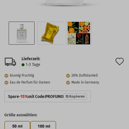
Lieferzeit:
A
1-3 Tage
d
blumig-fruchtig
28% Duftölanteil
M
Eau de Parfum für Damen
Made in Germany
Spare
-15%
mit Code:
PROFUMO
⧉ Kopieren
Größe auswählen: