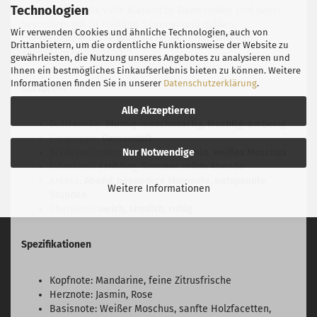
Technologien
transparenter als viele klassische Damendüfte und passt
besonders gut zu Frühling, Sommer und milden
Wir verwenden Cookies und ähnliche Technologien, auch von
Übergangstagen. Die Wirkung ist intim, modern und
Drittanbietern, um die ordentliche Funktionsweise der Website zu
angenehm beruhigend.
gewährleisten, die Nutzung unseres Angebotes zu analysieren und
Ihnen ein bestmögliches Einkaufserlebnis bieten zu können. Weitere
Informationen finden Sie in unserer
Datenschutzerklärung
.
Kurzprofil
Alle Akzeptieren
Duftfamilie:
blumig-moschusartig, fruchtig-amberig
Zielgruppe:
Damenduft
Nur Notwendige
Schlüsselnoten:
Mandarine
,
Jasmin
,
weißes Moschus
Jahreszeit:
Frühling, Sommer, milde Abende
Anlass:
Abend, besondere Momente, entspannte
Weitere Informationen
Stunden
Charakter:
weich, sinnlich, ruhig
Spezifikationen
Kopfnote: Mandarine, feine Zitrusfrische
Herznote: Jasmin, Rose
Basisnote: Weißer Moschus, sanfte Holzfacetten,