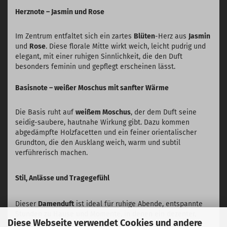
Herznote – Jasmin und Rose
Im Zentrum entfaltet sich ein zartes
Blüten
-Herz aus
Jasmin
und
Rose
. Diese florale Mitte wirkt weich, leicht pudrig und
elegant, mit einer ruhigen Sinnlichkeit, die den Duft
besonders feminin und gepflegt erscheinen lässt.
Basisnote – weißer Moschus mit sanfter Wärme
Die Basis ruht auf
weißem Moschus
, der dem Duft seine
seidig-saubere, hautnahe Wirkung gibt. Dazu kommen
abgedämpfte Holzfacetten und ein feiner orientalischer
Grundton, die den Ausklang weich, warm und subtil
verführerisch machen.
Stil, Anlässe und Tragegefühl
Dieser
Damenduft
ist ideal für ruhige Abende, entspannte
Stunden zu Hause und Momente, in denen ein dezenter,
Diese Webseite verwendet Cookies und andere
eleganter Duft gewünscht ist. Er wirkt sanfter und