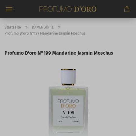
Direkt
zum
Hauptinhalt
»
»
Startseite
DAMENDÜFTE
Profumo D'oro N°199 Mandarine Jasmin Moschus
Profumo D'oro N°199 Mandarine Jasmin Moschus