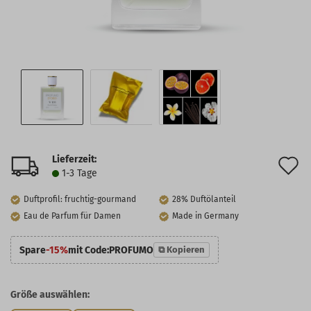
Lieferzeit:
A
1-3 Tage
d
Duftprofil: fruchtig-gourmand
28% Duftölanteil
M
Eau de Parfum für Damen
Made in Germany
Spare
-15%
mit Code:
PROFUMO
⧉ Kopieren
Größe auswählen: