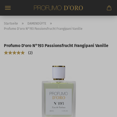
Direkt
zum
Hauptinhalt
»
»
Startseite
DAMENDÜFTE
Profumo D'oro N°193 Passionsfrucht Frangipani Vanille
Profumo D'oro N°193 Passionsfrucht Frangipani Vanille
2