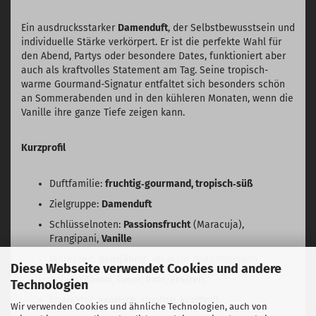
Ein ausdrucksstarker
Damenduft
, der Selbstbewusstsein und
individuelle Stärke verkörpert. Er ist die perfekte Wahl für
den Abend, Partys oder besondere Dates, funktioniert aber
auch als kraftvolles Statement am Tag. Seine tropisch-
warme Gourmand-Signatur entfaltet sich besonders schön
an Sommerabenden und in den kühleren Monaten, wenn die
Vanille ihre ganze Tiefe zeigen kann.
Kurzprofil
Duftfamilie:
fruchtig‑gourmand, tropisch‑süß
Zielgruppe:
Damenduft
Schlüsselnoten:
Passionsfrucht
(Maracuja),
Frangipani,
Vanille
Jahreszeit:
ganzjährig
, ideal für Abendstunden
Diese Webseite verwendet Cookies und andere
Anlass:
Abend, Event, Date, Freizeit
Technologien
Charakter:
exotisch, sinnlich, kraftvoll
Wir verwenden Cookies und ähnliche Technologien, auch von