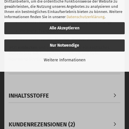
Drittanbietern, um die ordentliche Funktionsweise der Website zu
gewährleisten, die Nutzung unseres Angebotes zu analysieren und
Spezifikationen (Notenliste)
Ihnen ein bestmögliches Einkaufserlebnis bieten zu können. Weitere
Informationen finden Sie in unserer
Datenschutzerklärung
.
Kopfnote: Passionsfrucht (Maracuja), Bitterorange
Alle Akzeptieren
Herznote: Frangipani
Basisnote: Vanille-Absolue, Benzoe, Zistrose
Nur Notwendige
Jetzt
entdecken
und online kaufen – für ein exotisches
Dufterlebnis mit tropischer Leuchtkraft und tiefer
Gourmand-Sinnlichkeit.
Weitere Informationen
INHALTSSTOFFE
KUNDENREZENSIONEN (2)