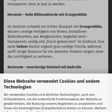
transparent, ohne je laut zu werden.
Herznote – helle Blütenakkorde mit Orangenblüte
Im Zentrum schwebt ein lichtes Bouquet mit
Orangenblüte
,
dessen cremige Helligkeit von feinen, kristallinen
Blütenfacetten, wie Maiglöckchen, begleitet wird –
transparent, seidig und „frisch‑gewaschen“ im Eindruck. Eine
zarte
Vetiver
‑Kontur ergänzt grün‑seidige Frische, während
sanft rosige Nuancen für ein dezentes Funkeln sorgen, ohne
die Leichtigkeit zu verlieren.
Basisnote – moschusige Reinheit mit Ambrofix
Der Ausklang ruht auf hellem
Moschus
und
Ambrofix
, die
Diese Webseite verwendet Cookies und andere
eine glatte, hautnahe Silhouette mit moderner Tiefe formen.
Technologien
Akigalawood (Patchoulinote) setzt eine sanfte,
würzig‑holzige Kontur; ein Hauch
Vanille
rundet die Wärme
Wir verwenden Cookies und ähnliche Technologien, auch von
ab, ohne die Leichtigkeit zu beschweren.
Drittanbietern, um die ordentliche Funktionsweise der Website zu
gewährleisten, die Nutzung unseres Angebotes zu analysieren und
Ihnen ein bestmögliches Einkaufserlebnis bieten zu können. Weitere
Stil, Anlässe und Tragegefühl