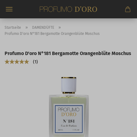
Direkt
zum
Hauptinhalt
»
»
Startseite
DAMENDÜFTE
Profumo D'oro N°181 Bergamotte Orangenblüte Moschus
Profumo D'oro N°181 Bergamotte Orangenblüte Moschus
1