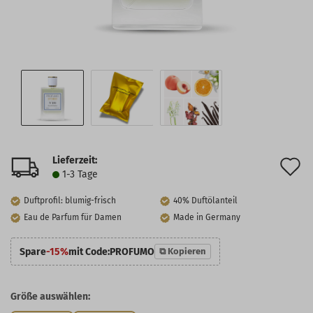
Lieferzeit:
A
1-3 Tage
d
Duftprofil: blumig-frisch
40% Duftölanteil
M
Eau de Parfum für Damen
Made in Germany
Spare
-15%
mit Code:
PROFUMO
⧉ Kopieren
Größe auswählen: