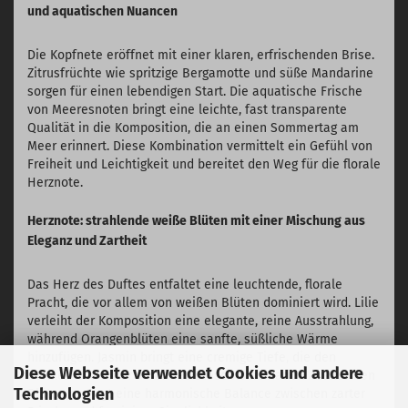
und aquatischen Nuancen
Die Kopfnete eröffnet mit einer klaren, erfrischenden Brise.
Zitrusfrüchte wie spritzige Bergamotte und süße Mandarine
sorgen für einen lebendigen Start. Die aquatische Frische
von Meeresnoten bringt eine leichte, fast transparente
Qualität in die Komposition, die an einen Sommertag am
Meer erinnert. Diese Kombination vermittelt ein Gefühl von
Freiheit und Leichtigkeit und bereitet den Weg für die florale
Herznote.
Herznote: strahlende weiße Blüten mit einer Mischung aus
Eleganz und Zartheit
Das Herz des Duftes entfaltet eine leuchtende, florale
Pracht, die vor allem von weißen Blüten dominiert wird. Lilie
verleiht der Komposition eine elegante, reine Ausstrahlung,
während Orangenblüten eine sanfte, süßliche Wärme
hinzufügen. Jasmin bringt eine cremige Tiefe, die den
Diese Webseite verwendet Cookies und andere
floralen Charakter abrundet. Diese Kombination aus weißen
Technologien
Blüten erzeugt eine harmonische Balance zwischen zarter