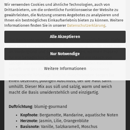
Frische und femininer Sinnlichkeit.
Wir verwenden Cookies und ähnliche Technologien, auch von
Drittanbietern, um die ordentliche Funktionsweise der Website zu
gewährleisten, die Nutzung unseres Angebotes zu analysieren und
Basisnote: gourmandige und warme Noten für einen
Ihnen ein bestmögliches Einkaufserlebnis bieten zu können. Weitere
sinnlich-harmonischen Ausklang
Informationen finden Sie in unserer
Datenschutzerklärung
.
Alle Akzeptieren
Die Basisnote verleiht dem Duft seine langanhaltende Tiefe
und seine unverwechselbare Ausstrahlung. Vanille steht hier
im Vordergrund und sorgt mit ihrer süßen, warmen Präsenz
Nur Notwendige
für ein behagliches Gefühl. Hinzu kommt ein Hauch von
salziger Karamellnote, die einen interessanten Kontrast
Weitere Informationen
schafft und der Komposition eine moderne Gourmand-
Komponente hinzufügt. Weiche Moschusnoten sorgen für
einen dezenten, pudrigen Abschluss, der die Haut sanft
umhüllt. Dieser Mix aus süß und salzig, warm und weich
macht die Basis unwiderstehlich und einzigartig.
Duftrichtung
: blumig-gourmand
Kopfnote
: Bergamotte, Mandarine, aquatische Noten
Herznote
: Jasmin, Lilie, Orangenblüte
Basisnote
: Vanille, Salzkaramell, Moschus