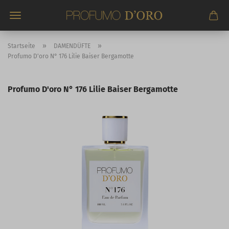
Direkt
zum
Hauptinhalt
»
»
Startseite
DAMENDÜFTE
Profumo D'oro N° 176 Lilie Baiser Bergamotte
Profumo D'oro N° 176 Lilie Baiser Bergamotte