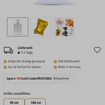
Lieferzeit:
A
1-3 Tage
d
Duftprofil: blumig-gourmand
30% Duftölanteil
M
Eau de Parfum für Damen
Made in Germany
Spare
-15%
mit Code:
PROFUMO
⧉ Kopieren
Größe auswählen: