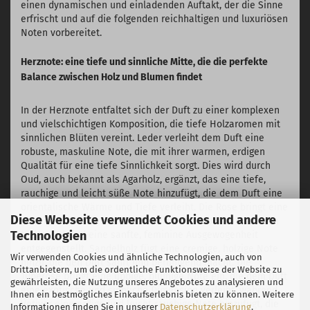
einen dynamischen und einladenden Auftakt, der die Sinne
erfrischt und auf die folgenden reichhaltigen und luxuriösen
Noten vorbereitet.
Herznote: eine tiefe und sinnliche Mitte, die die perfekte
Balance zwischen Holz und Blumen findet
In der Herznote entfaltet sich der Duft zu einer komplexen
und vielschichtigen Komposition, die tiefe Holzaromen mit
sinnlichen Blüten vereint. Leder verleiht dem Duft eine
robuste, maskuline Note, die mit ihrer warmen, erdigen
Qualität für eine tiefe Sinnlichkeit sorgt. Dies wird durch
Oud, auch bekannt als Agarholz, ergänzt, das eine tiefe,
rauchige und leicht süße Note hinzufügt, die dem Duft eine
orientalische Wärme und Tiefe verleiht. Die Rose bringt eine
Diese Webseite verwendet Cookies und andere
blumige und leicht süße Note, die den herben Aromen von
Technologien
Leder und Oud eine sanfte, feminine Ausgewogenheit
entgegenstellt. Sandelholz fügt eine cremige, holzige Note
Wir verwenden Cookies und ähnliche Technologien, auch von
hinzu, die den Duft sanft und beruhigend macht. Die
Drittanbietern, um die ordentliche Funktionsweise der Website zu
Tuberose bringt eine üppige, blumige Note ein, die dem Duft
gewährleisten, die Nutzung unseres Angebotes zu analysieren und
eine exotische und sinnliche Dimension verleiht, während
Ihnen ein bestmögliches Einkaufserlebnis bieten zu können. Weitere
Vetiver eine erdige und leicht rauchige Note hinzufügt, die
Informationen finden Sie in unserer
Datenschutzerklärung
.