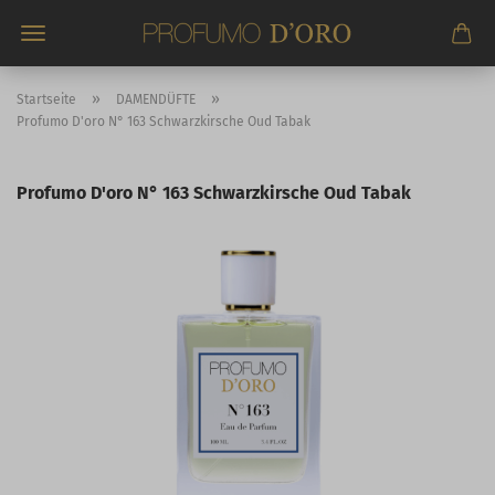
Direkt
zum
Hauptinhalt
»
»
Startseite
DAMENDÜFTE
Profumo D'oro N° 163 Schwarzkirsche Oud Tabak
Profumo D'oro N° 163 Schwarzkirsche Oud Tabak