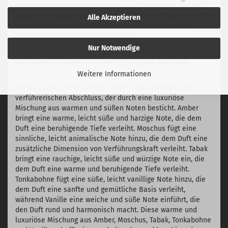
den Duft abrundet und ihm eine zusätzliche Tiefe verleiht.
Diese reichhaltige Kombination aus Holz und Blüten schafft
Alle Akzeptieren
eine tiefe, sinnliche und einladende Mitte, die sowohl
beruhigend als auch faszinierend ist.
Nur Notwendige
Basisnote: ein warmer und verführerischer Abschluss
Weitere Informationen
Die Basisnote dieses Duftes bietet einen warmen und
verführerischen Abschluss, der durch eine luxuriöse
Mischung aus warmen und süßen Noten besticht. Amber
bringt eine warme, leicht süße und harzige Note, die dem
Duft eine beruhigende Tiefe verleiht. Moschus fügt eine
sinnliche, leicht animalische Note hinzu, die dem Duft eine
zusätzliche Dimension von Verführungskraft verleiht. Tabak
bringt eine rauchige, leicht süße und würzige Note ein, die
dem Duft eine warme und beruhigende Tiefe verleiht.
Tonkabohne fügt eine süße, leicht vanillige Note hinzu, die
dem Duft eine sanfte und gemütliche Basis verleiht,
während Vanille eine weiche und süße Note einführt, die
den Duft rund und harmonisch macht. Diese warme und
luxuriöse Mischung aus Amber, Moschus, Tabak, Tonkabohne