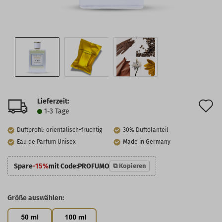
Lieferzeit:
A
1-3 Tage
d
Duftprofil: orientalisch-fruchtig
30% Duftölanteil
M
Eau de Parfum Unisex
Made in Germany
Spare
-15%
mit Code:
PROFUMO
⧉ Kopieren
Größe auswählen: