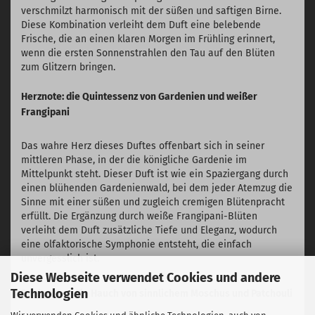
verschmilzt harmonisch mit der süßen und saftigen Birne.
Diese Kombination verleiht dem Duft eine belebende
Frische, die an einen klaren Morgen im Frühling erinnert,
wenn die ersten Sonnenstrahlen den Tau auf den Blüten
zum Glitzern bringen.
Herznote: die Quintessenz von Gardenien und weißer
Frangipani
Das wahre Herz dieses Duftes offenbart sich in seiner
mittleren Phase, in der die königliche Gardenie im
Mittelpunkt steht. Dieser Duft ist wie ein Spaziergang durch
einen blühenden Gardenienwald, bei dem jeder Atemzug die
Sinne mit einer süßen und zugleich cremigen Blütenpracht
erfüllt. Die Ergänzung durch weiße Frangipani-Blüten
verleiht dem Duft zusätzliche Tiefe und Eleganz, wodurch
eine olfaktorische Symphonie entsteht, die einfach
unvergesslich ist.
Diese Webseite verwendet Cookies und andere
Technologien
Basisnote – Ein Hauch von sinnlichem Moschus und Patchouli