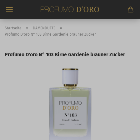
Direkt
zum
Hauptinhalt
»
»
Startseite
DAMENDÜFTE
Profumo D'oro N° 103 Birne Gardenie brauner Zucker
Profumo D'oro N° 103 Birne Gardenie brauner Zucker