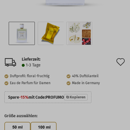
Lieferzeit:
A
1-3 Tage
d
Duftprofil: floral-fruchtig
40% Duftölanteil
M
Eau de Parfum für Damen
Made in Germany
Spare
-15%
mit Code:
PROFUMO
⧉ Kopieren
Größe auswählen: