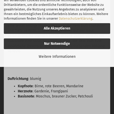
Wir verwenden Cookies und ähnliche Technologien, auch von
Drittanbietern, um die ordentliche Funktionsweise der Website zu
Während sich der Duft weiterentwickelt, nimmt er warme
gewährleisten, die Nutzung unseres Angebotes zu analysieren und
und erdige Untertöne an. Hier kommt der Moschus ins Spiel,
Ihnen ein bestmögliches Einkaufserlebnis bieten zu können. Weitere
der mit seiner sinnlichen und weichen Note die floralen
Informationen finden Sie in unserer
Datenschutzerklärung
.
Aspekte perfekt ergänzt. Das hinzugefügte Patchouli bringt
eine leicht holzige Nuance mit sich, die dem Duft Charakter
Alle Akzeptieren
und Tiefe verleiht, sodass er angenehm auf der Haut
verweilt und für Stunden anhält. Braune Zucker verleiht der
Basisnote eine süße, karamellige Note, die dem Duft eine
Nur Notwendige
zusätzliche Dimension und einen lang anhaltenden Abklang
verleiht.
Weitere Informationen
Duftrichtung
: blumig
Kopfnote
: Birne, rote Beeren, Mandarine
Herznote
: Gardenie, Frangipani
Basisnote
: Moschus, brauner Zucker, Patchouli