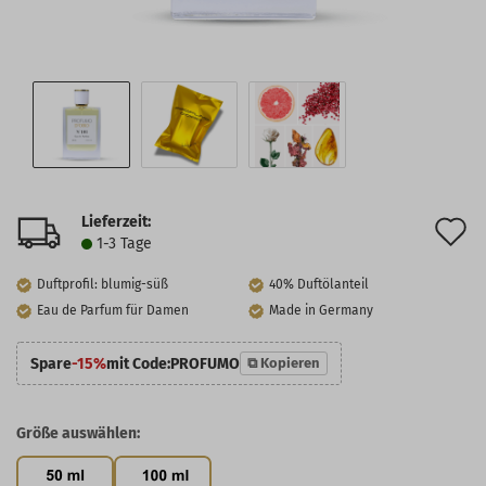
Lieferzeit:
A
1-3 Tage
d
Duftprofil: blumig-süß
40% Duftölanteil
M
Eau de Parfum für Damen
Made in Germany
Spare
-15%
mit Code:
PROFUMO
⧉ Kopieren
Größe auswählen: