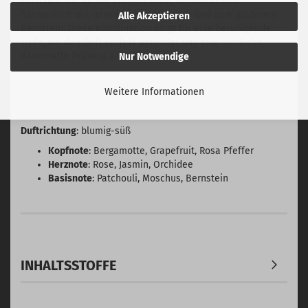
Patschuli, mit seiner erdigen Süße, vermischt sich
harmonisch mit dem weichen Moschus und dem goldenen
Alle Akzeptieren
Bernstein. Diese Kombination sorgt für eine beruhigende
Tiefe, die den Duft perfekt abrundet und eine sinnliche,
dauerhafte Präsenz garantiert.
Nur Notwendige
Weitere Informationen
Duftrichtung
: blumig-süß
Kopfnote
: Bergamotte, Grapefruit, Rosa Pfeffer
Herznote
: Rose, Jasmin, Orchidee
Basisnote
: Patchouli, Moschus, Bernstein
INHALTSSTOFFE