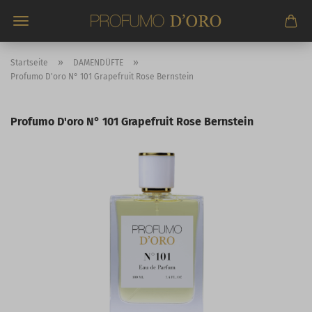
Direkt
zum
Hauptinhalt
»
»
Startseite
DAMENDÜFTE
Profumo D'oro N° 101 Grapefruit Rose Bernstein
Profumo D'oro N° 101 Grapefruit Rose Bernstein