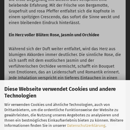
belebende Erfahrung. Mit der Frische von Bergamotte,
Grapefruit und rosa Pfeffer entfaltet sich die Kopfnote in
einem spritzigen Crescendo, das sofort die Sinne weckt und
einen bleibenden Eindruck hinterlässt.
Ein Herz voller Blüten: Rose, Jasmin und Orchidee
Während sich der Duft weiter entfaltet, wird das Herz aus
blumigen Akkorden immer deutlicher. Die sinnliche Rose, die
sich sanft mit dem exotischen Jasmin und der
verführerischen Orchidee vermischt, schafft ein Bouquet
von Emotionen, das an Leidenschaft und Romantik erinnert.
Jede Inhalation verspricht ein tieferes Eintauchen in einen
Garten, in dem Träume blühen und die Zeit stillzustehen
Diese Webseite verwendet Cookies und andere
scheint.
Technologien
Basisnote aus Patschuli, Moschus und Bernstein
Wir verwenden Cookies und ähnliche Technologien, auch von
Drittanbietern, um die ordentliche Funktionsweise der Website zu
gewährleisten, die Nutzung unseres Angebotes zu analysieren und
Sobald sich die blumigen Noten langsam verabschieden,
Ihnen ein bestmögliches Einkaufserlebnis bieten zu können. Weitere
wird der Duft von einer warmen und erdigen Basis umhüllt.
Informationen finden Sie in unserer
Datenschutzerklärung
.