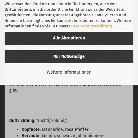
Wir verwenden Cookies und ähnliche Technologien, auch von
Drittanbietern, um die ordentliche Funktionsweise der Website zu
Basisnote: Moschus und Patchouli schaffen ein
gewährleisten, die Nutzung unseres Angebotes zu analysieren und
Ihnen ein bestmögliches Einkaufserlebnis bieten zu können. Weitere
unwiderstehliches Fundament
Informationen finden Sie in unserer
Datenschutzerklärung
.
Alle Akzeptieren
Die Basisnote verankert den Duft mit einer tiefen und
beruhigenden Wärme. Moschus, bekannt für seine
verführerischen und einhüllenden Eigenschaften, schafft
Nur Notwendige
eine intime Bindung zwischen dem Duft und der Trägerin.
Patschuli ergänzt mit seinen reichen, fast mystischen Noten
und verleiht eine Bodenständigkeit, die das wilde Herz
Weitere Informationen
zähmt. Diese letzte Phase des Duftes verspricht ein
anhaltendes Erlebnis, das Sicherheit und Selbstvertrauen
gibt.
Duftrichtung
: fruchtig-blumig
Kopfnote
: Mandarine, rosa Pfeffer
Herznote
: Jasmin, schwarze Johannisbeere