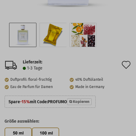
Lieferzeit:
A
1-3 Tage
d
Duftprofil: floral-fruchtig
40% Duftölanteil
M
Eau de Parfum für Damen
Made in Germany
Spare
-15%
mit Code:
PROFUMO
⧉ Kopieren
Größe auswählen: