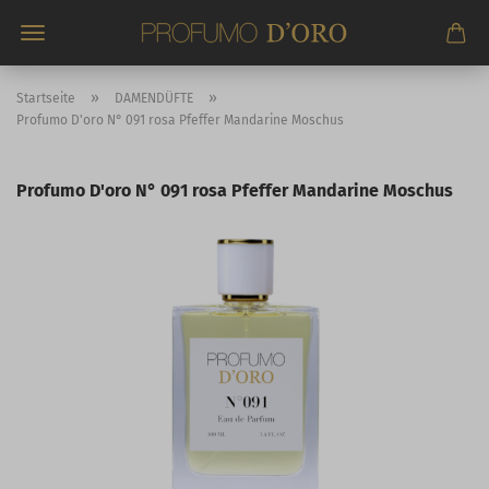
Direkt
zum
Hauptinhalt
»
»
Startseite
DAMENDÜFTE
Profumo D'oro N° 091 rosa Pfeffer Mandarine Moschus
Profumo D'oro N° 091 rosa Pfeffer Mandarine Moschus