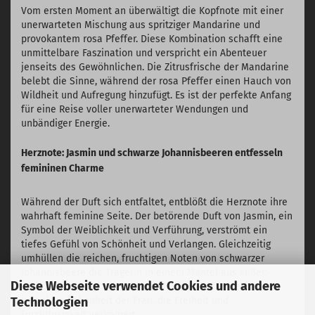
Vom ersten Moment an überwältigt die Kopfnote mit einer
unerwarteten Mischung aus spritziger Mandarine und
provokantem rosa Pfeffer. Diese Kombination schafft eine
unmittelbare Faszination und verspricht ein Abenteuer
jenseits des Gewöhnlichen. Die Zitrusfrische der Mandarine
belebt die Sinne, während der rosa Pfeffer einen Hauch von
Wildheit und Aufregung hinzufügt. Es ist der perfekte Anfang
für eine Reise voller unerwarteter Wendungen und
unbändiger Energie.
Herznote: Jasmin und schwarze Johannisbeeren entfesseln
femininen Charme
Während der Duft sich entfaltet, entblößt die Herznote ihre
wahrhaft feminine Seite. Der betörende Duft von Jasmin, ein
Symbol der Weiblichkeit und Verführung, verströmt ein
tiefes Gefühl von Schönheit und Verlangen. Gleichzeitig
umhüllen die reichen, fruchtigen Noten von schwarzer
Johannisbeere die Trägerin in einem Mantel aus süßer,
Diese Webseite verwendet Cookies und andere
verbotener Versuchung. Dieser Teil des Duftes feiert die
komplexe Schönheit der Frau, die Freiheit und
Technologien
Furchtlosigkeit verkörpert.