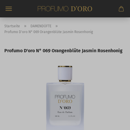
Direkt
zum
Hauptinhalt
»
»
Startseite
DAMENDÜFTE
Profumo D'oro N° 069 Orangenblüte Jasmin Rosenhonig
Profumo D'oro N° 069 Orangenblüte Jasmin Rosenhonig