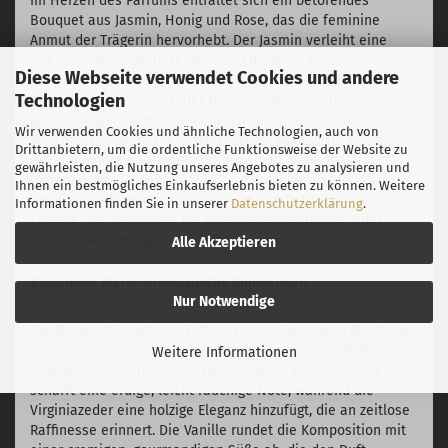
Im Herzen des Parfums entfaltet sich ein betörendes
Bouquet aus Jasmin, Honig und Rose, das die feminine
Anmut der Trägerin hervorhebt. Der Jasmin verleiht eine
intensive, blumige Tiefe, während die Rose eine
Diese Webseite verwendet Cookies und andere
romantische, samtige Note hinzufügt, die an üppige
Technologien
Blumengärten erinnert. Der Honig bringt eine süße,
gourmandige Wärme, die dem Duft eine verführerische
Wir verwenden Cookies und ähnliche Technologien, auch von
Weichheit verleiht. Diese Herznote ist perfekt für Frauen,
Drittanbietern, um die ordentliche Funktionsweise der Website zu
die einen floralen Damenduft mit süßer Note oder ein
gewährleisten, die Nutzung unseres Angebotes zu analysieren und
romantisches Parfum für elegante Anlässe suchen. Sie
Ihnen ein bestmögliches Einkaufserlebnis bieten zu können. Weitere
umhüllt die Trägerin mit einer Aura von Raffinesse und
Informationen finden Sie in unserer
Datenschutzerklärung
.
Charme, die besonders bei Abendveranstaltungen oder
intimen Begegnungen zur Geltung kommt.
Alle Akzeptieren
Basisnote: Warm-orientalische Sinnlichkeit
Nur Notwendige
Die Basis vollendet den Duft mit einer luxuriösen Mischung
aus Patchouli, Virginiazeder und Vanille, die dem Parfum
Weitere Informationen
eine warme, orientalische Tiefe verleiht. Das Patchouli
schafft eine erdige, leicht rauchige Note, während die
Virginiazeder eine holzige Eleganz hinzufügt, die an zeitlose
Raffinesse erinnert. Die Vanille rundet die Komposition mit