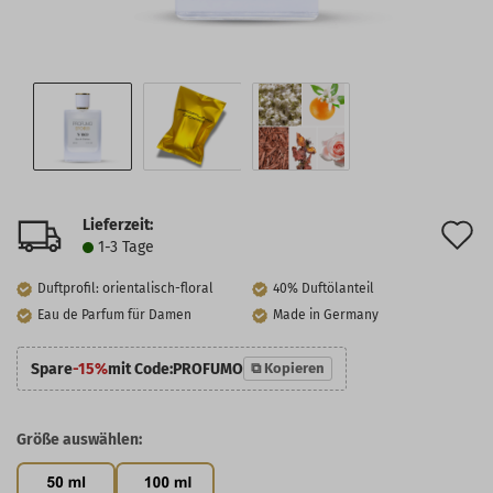
Lieferzeit:
A
1-3 Tage
d
Duftprofil: orientalisch-floral
40% Duftölanteil
M
Eau de Parfum für Damen
Made in Germany
Spare
-15%
mit Code:
PROFUMO
⧉ Kopieren
Größe auswählen: