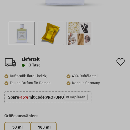
Lieferzeit:
A
1-3 Tage
d
Duftprofil: floral-holzig
40% Duftölanteil
M
Eau de Parfum für Damen
Made in Germany
Spare
-15%
mit Code:
PROFUMO
⧉ Kopieren
Größe auswählen: