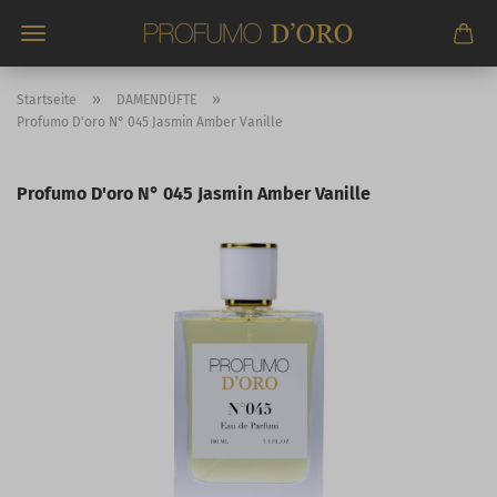
Direkt
zum
Hauptinhalt
»
»
Startseite
DAMENDÜFTE
Profumo D'oro N° 045 Jasmin Amber Vanille
Profumo D'oro N° 045 Jasmin Amber Vanille