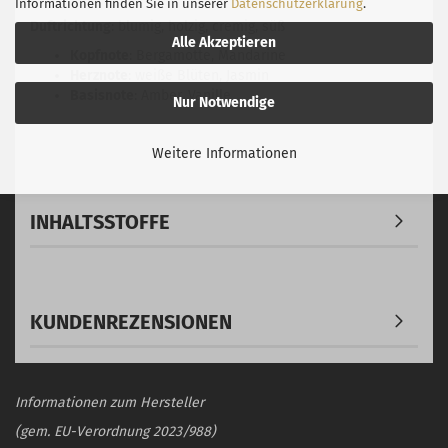
Informationen finden Sie in unserer
Datenschutzerklärung
.
Duftrichtung
: blumig, holzig, cremig, süß
Alle Akzeptieren
Kopfnote
: Bergamotte, Mandarine
Herznote
: weiße Blüten, Jasmin
Basisnote
: Amber, Vanille
Nur Notwendige
Weitere Informationen
INHALTSSTOFFE
KUNDENREZENSIONEN
Informationen zum Hersteller
(gem. EU-Verordnung 2023/988)