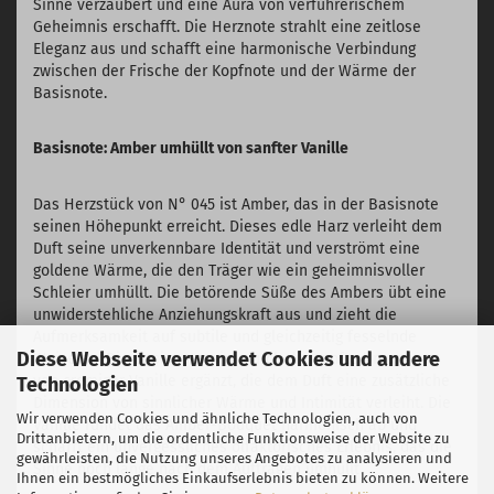
Sinne verzaubert und eine Aura von verführerischem
Geheimnis erschafft. Die Herznote strahlt eine zeitlose
Eleganz aus und schafft eine harmonische Verbindung
zwischen der Frische der Kopfnote und der Wärme der
Basisnote.
Basisnote: Amber umhüllt von sanfter Vanille
Das Herzstück von N° 045 ist Amber, das in der Basisnote
seinen Höhepunkt erreicht. Dieses edle Harz verleiht dem
Duft seine unverkennbare Identität und verströmt eine
goldene Wärme, die den Träger wie ein geheimnisvoller
Schleier umhüllt. Die betörende Süße des Ambers übt eine
unwiderstehliche Anziehungskraft aus und zieht die
Aufmerksamkeit auf subtile und gleichzeitig fesselnde
Diese Webseite verwendet Cookies und andere
Weise an. Die Basisnote wird durch die sanfte Umarmung
von cremiger Vanille ergänzt, die dem Duft eine zusätzliche
Technologien
Dimension von sinnlicher Wärme und Intimität verleiht. Die
Wir verwenden Cookies und ähnliche Technologien, auch von
Vanille rundet das Amber-Bouquet harmonisch ab und
Drittanbietern, um die ordentliche Funktionsweise der Website zu
schafft ein unvergessliches olfaktorisches Erlebnis, das die
gewährleisten, die Nutzung unseres Angebotes zu analysieren und
Sinne noch lange nach dem Auftragen umhüllt.
Ihnen ein bestmögliches Einkaufserlebnis bieten zu können. Weitere