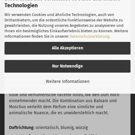
geheimnisvolle Facette verleiht. Die Gardenie rundet das
Technologien
Herz des Duftes ab und fügt eine cremige, blumige Note
Wir verwenden Cookies und ähnliche Technologien, auch von
hinzu. Sie verbindet sich harmonisch mit den anderen
Drittanbietern, um die ordentliche Funktionsweise der Website zu
Komponenten und verstärkt die sinnliche und
gewährleisten, die Nutzung unseres Angebotes zu analysieren und
verführerische Ausstrahlung von N° 021.
Ihnen ein bestmögliches Einkaufserlebnis bieten zu können. Weitere
Informationen finden Sie in unserer
Datenschutzerklärung
.
Basisnote - intensive Tiefe und Langlebigkeit
Alle Akzeptieren
Die Basisnoten sorgen für eine lang anhaltende und
unvergessliche Präsenz auf der Haut. Patchouli ist eine der
Nur Notwendige
markantesten Noten in der Basis und verleiht dem Duft eine
erdige und warme Dimension. Das Sandelholz und Vetiver
Weitere Informationen
bringen eine holzige und rauchige Note mit sich, die den
Duft tiefgründig und mysteriös macht. Die Vanille fügt eine
süße und verführerische Facette hinzu, die den Duft noch
einnehmender macht. Die Kombination aus Balsam und
Moschus verleiht dem Parfum eine sinnliche und
animalische Nuance, die es unwiderstehlich macht.
Duftrichtung
: orientalisch, blumig, würzig