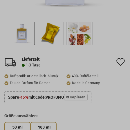
Lieferzeit:
A
1-3 Tage
d
Duftprofil: orientalisch-blumig
40% Duftölanteil
M
Eau de Parfum für Damen
Made in Germany
Spare
-15%
mit Code:
PROFUMO
⧉ Kopieren
Größe auswählen: