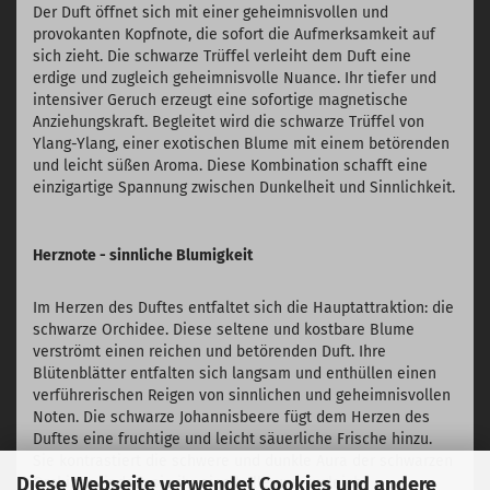
Der Duft öffnet sich mit einer geheimnisvollen und
provokanten Kopfnote, die sofort die Aufmerksamkeit auf
sich zieht. Die schwarze Trüffel verleiht dem Duft eine
erdige und zugleich geheimnisvolle Nuance. Ihr tiefer und
intensiver Geruch erzeugt eine sofortige magnetische
Anziehungskraft. Begleitet wird die schwarze Trüffel von
Ylang-Ylang, einer exotischen Blume mit einem betörenden
und leicht süßen Aroma. Diese Kombination schafft eine
einzigartige Spannung zwischen Dunkelheit und Sinnlichkeit.
Herznote - sinnliche Blumigkeit
Im Herzen des Duftes entfaltet sich die Hauptattraktion: die
schwarze Orchidee. Diese seltene und kostbare Blume
verströmt einen reichen und betörenden Duft. Ihre
Blütenblätter entfalten sich langsam und enthüllen einen
verführerischen Reigen von sinnlichen und geheimnisvollen
Noten. Die schwarze Johannisbeere fügt dem Herzen des
Duftes eine fruchtige und leicht säuerliche Frische hinzu.
Sie kontrastiert die schwere und dunkle Aura der schwarzen
Diese Webseite verwendet Cookies und andere
Orchidee, indem sie ihr eine helle und zugleich