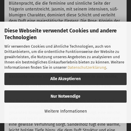
Blütenpracht, die die feminine und sinnliche Seite der
Trägerin unterstreicht. Jasmin, mit seinem intensiven, süß-
blumigen Charakter, dominiert diese Schicht und verleiht
dem Duft eine majestätische Eleganz. Die Rose, Königin der
Blumen, bringt eine samtige, leicht würzige Note ein, die für
Diese Webseite verwendet Cookies und andere
Romantik und Raffinesse sorgt. Ylang-Ylang rundet die
Technologien
Herznote mit seiner exotischen, leicht cremigen und süßen
Duftnote ab, die dem Ganzen eine verführerische Tiefe
Wir verwenden Cookies und ähnliche Technologien, auch von
verleiht. Diese floralen Noten verschmelzen zu einem
Drittanbietern, um die ordentliche Funktionsweise der Website zu
harmonischen Bouquet, das sowohl intensiv als auch
gewährleisten, die Nutzung unseres Angebotes zu analysieren und
ausgewogen ist und die luxuriöse Natur des Duftes betont.
Ihnen ein bestmögliches Einkaufserlebnis bieten zu können. Weitere
Informationen finden Sie in unserer
Datenschutzerklärung
.
Basisnote: warme und verführerische Akkorde aus Vanille,
Alle Akzeptieren
Sandelholz und Moschus für eine langanhaltende Tiefe
Nur Notwendige
Die Basisnote dieses Duftes sorgt für ein sinnliches und
langanhaltendes Finale, das die Eleganz und Wärme der
Weitere Informationen
gesamten Komposition abrundet. Vanille bringt eine weiche,
süße und leicht pudrige Note ein, die für Behaglichkeit und
eine gewisse Verführung sorgt. Sandelholz fügt eine warme,
leicht holzige Tiefe hinzu, die dem Duft Struktur und eine