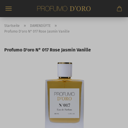
Direkt
zum
Hauptinhalt
»
»
Startseite
DAMENDÜFTE
Profumo D'oro N° 017 Rose Jasmin Vanille
Profumo D'oro N° 017 Rose Jasmin Vanille