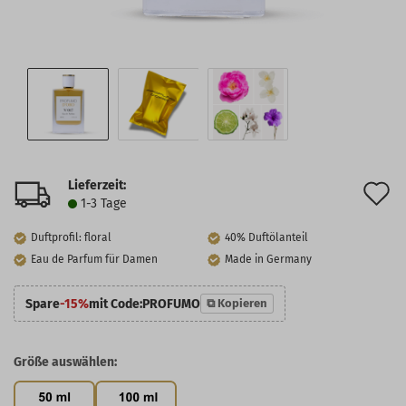
Lieferzeit:
A
1-3 Tage
d
Duftprofil: floral
40% Duftölanteil
M
Eau de Parfum für Damen
Made in Germany
Spare
-15%
mit Code:
PROFUMO
⧉ Kopieren
Größe auswählen: