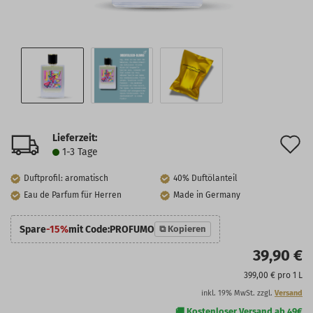
Lieferzeit:
A
1-3 Tage
d
Duftprofil: aromatisch
40% Duftölanteil
M
Eau de Parfum für Herren
Made in Germany
Spare
-15%
mit Code:
PROFUMO
⧉ Kopieren
39,90 €
399,00 € pro 1 L
inkl. 19% MwSt. zzgl.
Versand