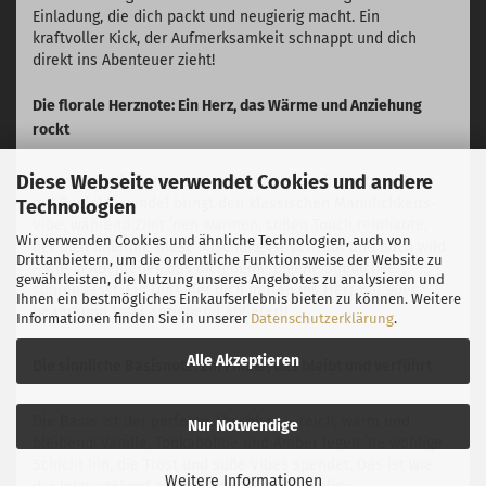
Einladung, die dich packt und neugierig macht. Ein
kraftvoller Kick, der Aufmerksamkeit schnappt und dich
direkt ins Abenteuer zieht!
Die florale Herznote: Ein Herz, das Wärme und Anziehung
rockt
Diese Webseite verwendet Cookies und andere
Im Kern wird’s tief und vielschichtig – wie ’n chilliger Beat
mit Seele! Lavendel bringt den klassischen Männlichkeits-
Technologien
Vibe, während Zimt ’nen warmen, süßen Touch reinhaute,
Wir verwenden Cookies und ähnliche Technologien, auch von
der dich umarmt. Diese Mischung ist vertraut und doch wild
Drittanbietern, um die ordentliche Funktionsweise der Website zu
– wie ’n Abenteuer, das dich deine eigene Sinnlichkeit
gewährleisten, die Nutzung unseres Angebotes zu analysieren und
spüren lässt. Ein Duft, der dich mitten ins Herz der 90er
Ihnen ein bestmögliches Einkaufserlebnis bieten zu können. Weitere
beamt und total anziehend abliefert!
Informationen finden Sie in unserer
Datenschutzerklärung
.
Alle Akzeptieren
Die sinnliche Basisnote: Ein Finale, das bleibt und verführt
Die Basis ist der perfekte Abschluss – reich, warm und
Nur Notwendige
bleibend! Vanille, Tonkabohne und Amber legen ’ne wohlige
Schicht hin, die Trost und süße Vibes spendet. Das ist wie
Weitere Informationen