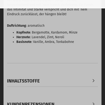
der letzte Akkord eines starken Songs – solide,
langanhaltend und mit ’nem Hauch Verführung. Ein Finish,
das Intimität und Stärke verspricht und dich mit ’nem
Eindruck zurücklässt, der hängen bleibt!
Duftrichtung
: aromatisch
Kopfnote
: Bergamotte, Kardamom, Minze
Herznote
: Lavendel, Zimt, Neroli
Basisnote
: Vanille, Ambra, Tonkabohne
INHALTSSTOFFE
KUNDENREZENSIONEN