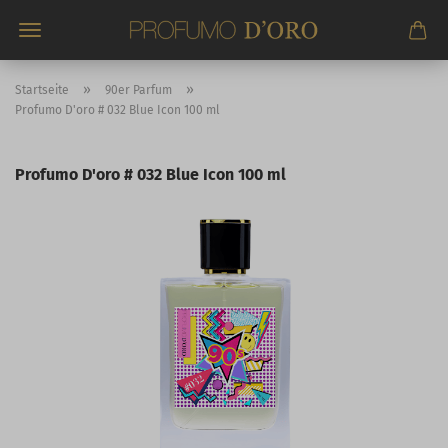
Direkt
zum
Hauptinhalt
»
»
Startseite
90er Parfum
Profumo D'oro # 032 Blue Icon 100 ml
Profumo D'oro # 032 Blue Icon 100 ml